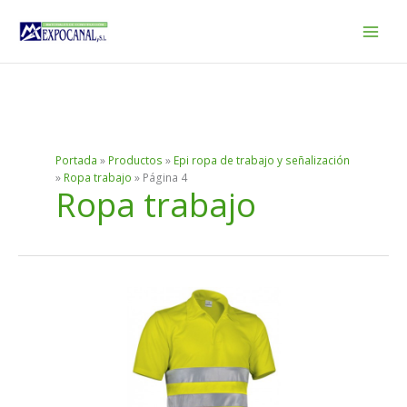
Ir
al
contenido
Portada
»
Productos
»
Epi ropa de trabajo y señalización
»
Ropa trabajo
»
Página 4
Ropa trabajo