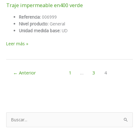
Traje impermeable en400 verde
Referencia:
006999
Nivel producto:
General
Unidad medida base:
UD
Traje
Leer más »
impermeable
en400
verde
←
Anterior
1
…
3
4
B
u
s