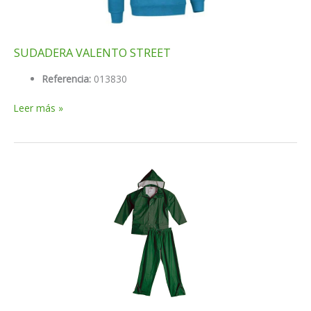
SUDADERA VALENTO STREET
Referencia:
013830
SUDADERA
Leer más »
VALENTO
STREET