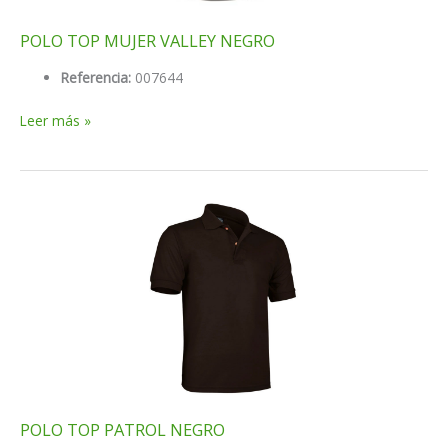
POLO TOP MUJER VALLEY NEGRO
Referencia:
007644
POLO
Leer más »
TOP
MUJER
VALLEY
NEGRO
POLO TOP PATROL NEGRO