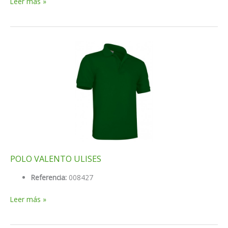
POLO
Leer más »
VALENTO
TOP
PREDATOR
V/COLORES
POLO VALENTO ULISES
Referencia:
008427
POLO
Leer más »
VALENTO
ULISES