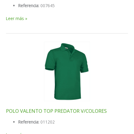
Referencia:
007645
POLO
Leer más »
TOP
PATROL
NEGRO
POLO VALENTO TOP PREDATOR V/COLORES
Referencia:
011202