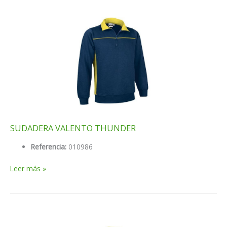
SUDADERA VALENTO THUNDER
Referencia:
010986
SUDADERA
Leer más »
VALENTO
THUNDER