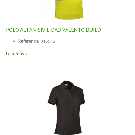
POLO ALTA VISIVILIDAD VALENTO BUILD
Referencia:
015513
POLO
Leer más »
ALTA
VISIVILIDAD
VALENTO
BUILD