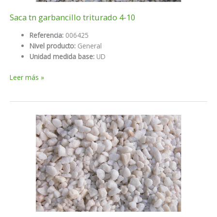
Saca tn garbancillo triturado 4-10
Referencia:
006425
Nivel producto:
General
Unidad medida base:
UD
Saca
Leer más »
tn
garbancillo
triturado
4-
10