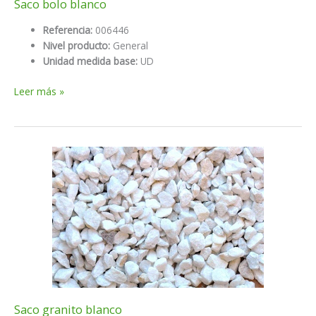
Saco bolo blanco
Referencia:
006446
Nivel producto:
General
Unidad medida base:
UD
Saco
Leer más »
bolo
blanco
Saco granito blanco