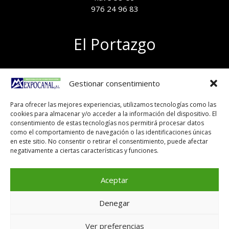
976 24 96 83
El Portazgo
Exposición de materiales
Gestionar consentimiento
Polígono el Portazgo, nave 59
50011 Zaragoza
Para ofrecer las mejores experiencias, utilizamos tecnologías como las
Tel 976 24 96 83
cookies para almacenar y/o acceder a la información del dispositivo. El
exposicion@expocanal.es
consentimiento de estas tecnologías nos permitirá procesar datos
como el comportamiento de navegación o las identificaciones únicas
en este sitio. No consentir o retirar el consentimiento, puede afectar
negativamente a ciertas características y funciones.
Aviso Legal
Política de cookies
Aceptar
Denegar
Copyright © 2026
Ver preferencias