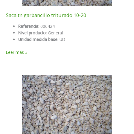
Saca tn garbancillo triturado 10-20
Referencia:
006424
Nivel producto:
General
Unidad medida base:
UD
Saca
Leer más »
tn
garbancillo
triturado
10-
20