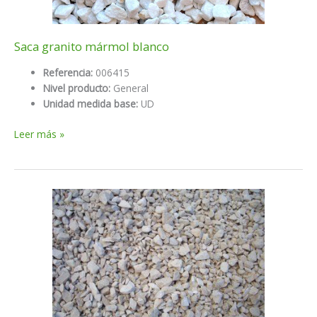
Saca granito mármol blanco
Referencia:
006415
Nivel producto:
General
Unidad medida base:
UD
Saca
Leer más »
granito
mármol
blanco