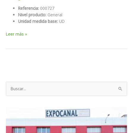
Referencia:
000727
Nivel producto:
General
Unidad medida base:
UD
Saco
Leer más »
granito
blanco
B
u
s
c
a
r