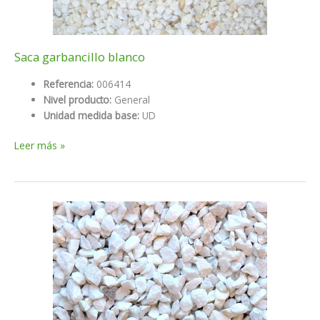
Saca garbancillo blanco
Referencia:
006414
Nivel producto:
General
Unidad medida base:
UD
Saca
Leer más »
garbancillo
blanco