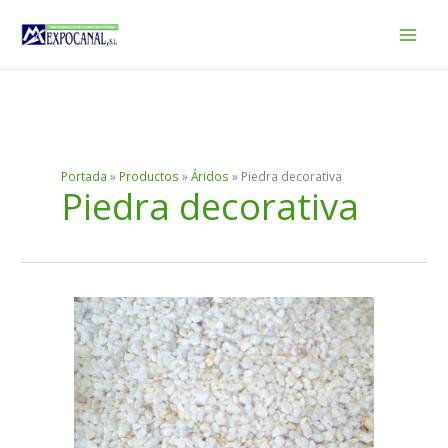
Ir
al
contenido
Portada
»
Productos
»
Áridos
»
Piedra decorativa
Piedra decorativa