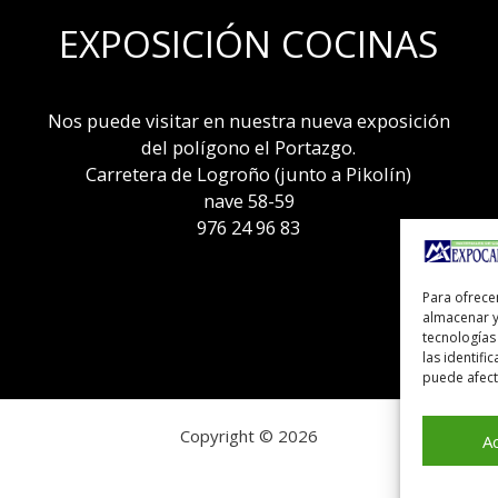
EXPOSICIÓN COCINAS
Nos puede visitar en nuestra nueva exposición
del polígono el Portazgo.
Carretera de Logroño (junto a Pikolín)
nave 58-59
976 24 96 83
Para ofrece
almacenar y
tecnologías
las identifi
puede afecta
Copyright © 2026
A