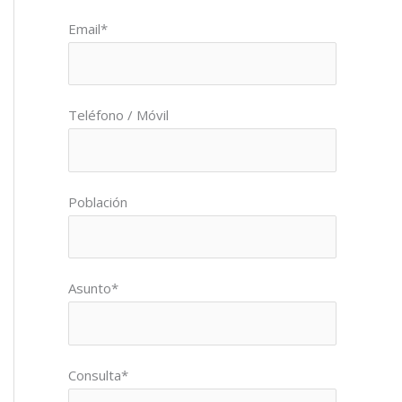
Por favor, deja este campo vacío.
Email*
Teléfono / Móvil
Población
Asunto*
Consulta*