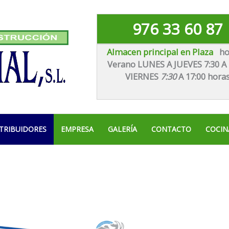
976 33 60 87
Almacen principal en Plaza
ho
Verano LUNES A JUEVES 7:30 A 
VIE
RNES
7:30
A 17:00 hora
TRIBUIDORES
EMPRESA
GALERÍA
CONTACTO
COCIN