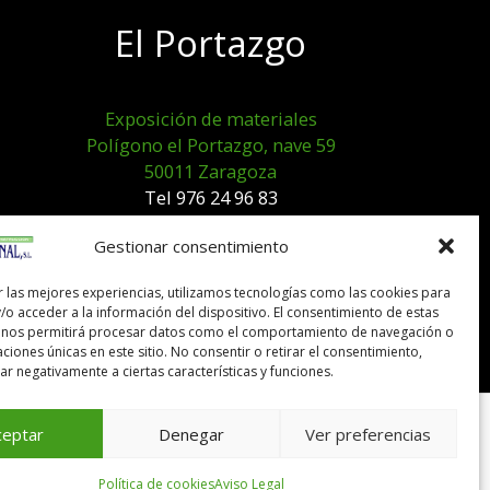
El Portazgo
Exposición de materiales
Polígono el Portazgo, nave 59
50011 Zaragoza
Tel 976 24 96 83
exposicion@expocanal.es
Gestionar consentimiento
r las mejores experiencias, utilizamos tecnologías como las cookies para
Aviso Legal
/o acceder a la información del dispositivo. El consentimiento de estas
Política de cookies
 nos permitirá procesar datos como el comportamiento de navegación o
caciones únicas en este sitio. No consentir o retirar el consentimiento,
r negativamente a ciertas características y funciones.
ceptar
Denegar
Ver preferencias
Política de cookies
Aviso Legal