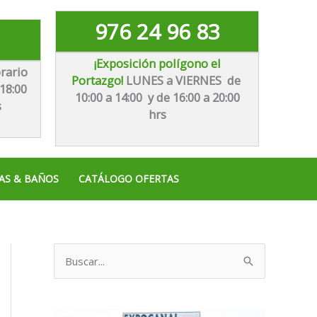
976 24 96 83
¡Exposición polígono el
rario
Portazgo!
LUNES a VIERNES de
18:00
10:00 a 14:00 y de 16:00 a 20:00
s
hrs
AS & BAÑOS
CATÁLOGO OFERTAS
B
u
s