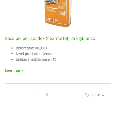
Saco pci pericol flex (flexmortel) 25 kg.blanco
Referencia:
002004
Nivel producto:
General
Unidad medida base:
UD
Saco
Leer más »
pci
pericol
flex
(flexmortel)
1
2
Siguiente
→
25
kg.blanco