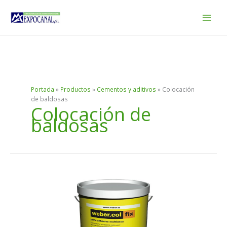
Ir
al
contenido
Portada
»
Productos
»
Cementos y aditivos
»
Colocación
de baldosas
Colocación de
baldosas