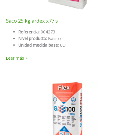
Saco 25 kg ardex x77 s
Referencia:
004273
Nivel producto:
Básico
Unidad medida base:
UD
Saco
Leer más »
25
kg
ardex
x77
s