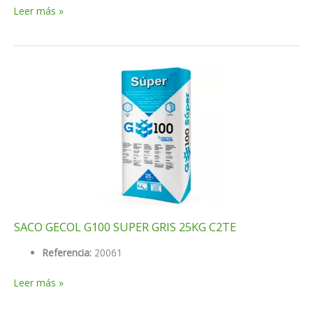
SACO
Leer más »
GECOL
G100
SUPER
BLANCO
25KG
C2TE
SACO GECOL G100 SUPER GRIS 25KG C2TE
Referencia:
20061
SACO
Leer más »
GECOL
G100