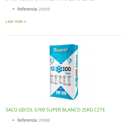
Referencia:
20059
SACO
Leer más »
GECOL
G100
FLEX
GRIS
25KG
C2TES1
SACO GECOL G100 SUPER BLANCO 25KG C2TE
Referencia:
20060