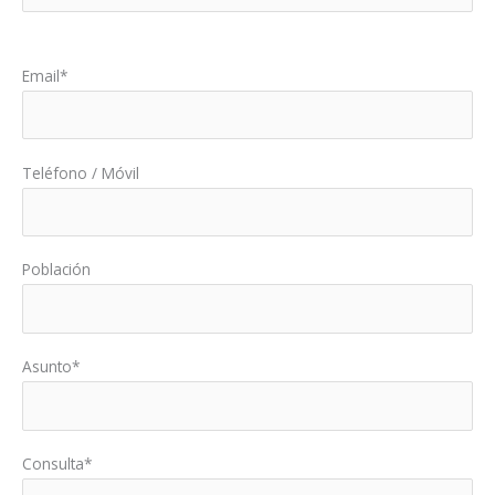
Por favor, deja este campo vacío.
Email*
Teléfono / Móvil
Población
Asunto*
Consulta*