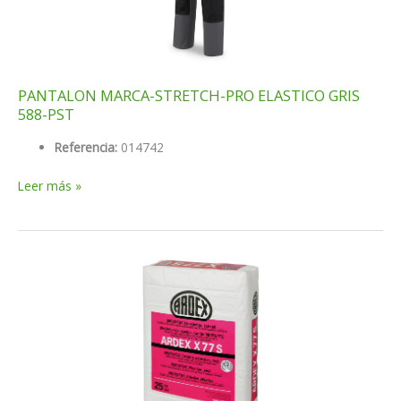
PANTALON MARCA-STRETCH-PRO ELASTICO GRIS
588-PST
Referencia:
014742
PANTALON
Leer más »
MARCA-
STRETCH-
PRO
ELASTICO
GRIS
588-
PST