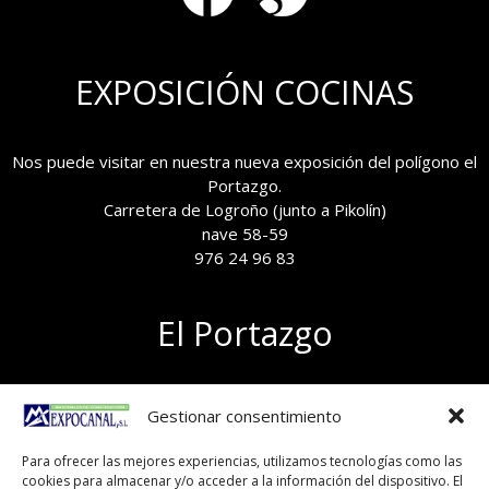
EXPOSICIÓN COCINAS
Nos puede visitar en nuestra nueva exposición del polígono el
Portazgo.
Carretera de Logroño (junto a Pikolín)
nave 58-59
976 24 96 83
El Portazgo
Exposición de materiales
Gestionar consentimiento
Polígono el Portazgo, nave 59
50011 Zaragoza
Para ofrecer las mejores experiencias, utilizamos tecnologías como las
Tel 976 24 96 83
cookies para almacenar y/o acceder a la información del dispositivo. El