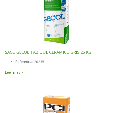
25KG
C2TES2
SACO GECOL TABIQUE CERÁMICO GRIS 25 KG
Referencia:
20235
SACO
Leer más »
GECOL
TABIQUE
CERÁMICO
GRIS
25
KG