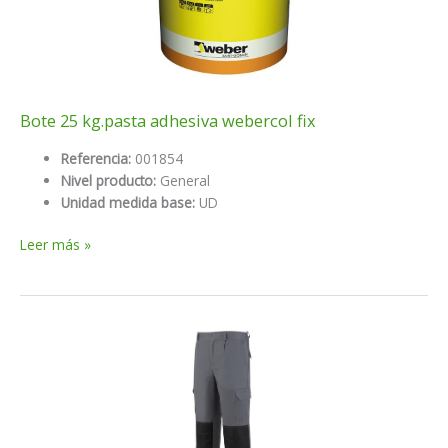
Bote 25 kg.pasta adhesiva webercol fix
Referencia:
001854
Nivel producto:
General
Unidad medida base:
UD
Bote
Leer más »
25
kg.pasta
adhesiva
webercol
fix