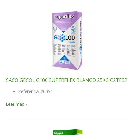
SUPER
GRIS
25KG
C2TE
SACO GECOL G100 SUPERFLEX BLANCO 25KG C2TES2
Referencia:
20056
SACO
Leer más »
GECOL
G100
SUPERFLEX
BLANCO