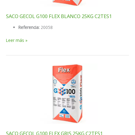
SACO GECOL G100 FLEX BLANCO 25KG C2TES1
Referencia:
20058
SACO
Leer más »
GECOL
G100
FLEX
BLANCO
25KG
C2TES1
SACO GECOL G100 FLEX GRIS 25KG C2TES1