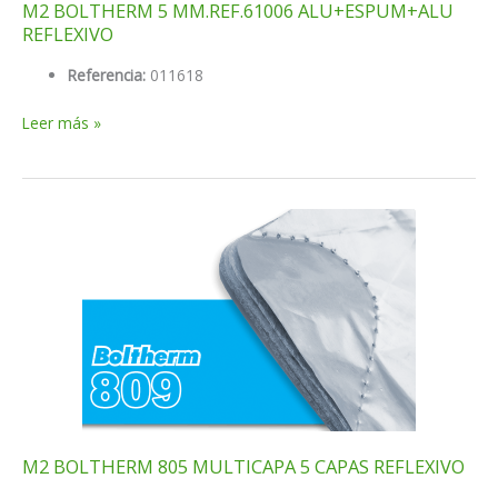
M2 BOLTHERM 5 MM.REF.61006 ALU+ESPUM+ALU
REFLEXIVO
Referencia:
011618
M2
Leer más »
BOLTHERM
5
MM.REF.61006
ALU+ESPUM+ALU
REFLEXIVO
M2 BOLTHERM 805 MULTICAPA 5 CAPAS REFLEXIVO