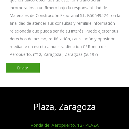
incorporados a un fichero bajo la responsabilidad de
Materiales de Construcción Expocanal S.L. B50649524 con la
finalidad de atender sus consultas y remitirle información
relacionada que pueda ser de su interés. Puede ejercer sus
derechos de acceso, rectificación, cancelación y oposición
mediante un escrito a nuestra dirección C/ Ronda del
Aeropuerto, nº12, Zaragoza , Zaragoza (50197)
Plaza, Zaragoza
Ronda del Aeropuerto, 12- PLAZA