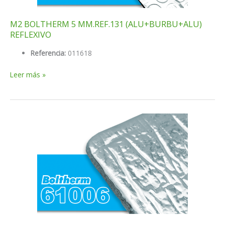
M2 BOLTHERM 5 MM.REF.131 (ALU+BURBU+ALU)
REFLEXIVO
Referencia:
011618
M2
Leer más »
BOLTHERM
5
MM.REF.131
(ALU+BURBU+ALU)
REFLEXIVO