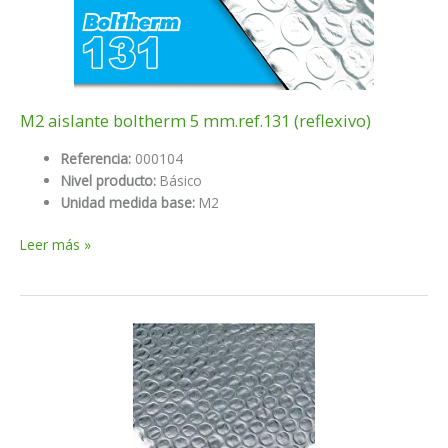
M2 aislante boltherm 5 mm.ref.131 (reflexivo)
Referencia:
000104
Nivel producto:
Básico
Unidad medida base:
M2
M2
Leer más »
aislante
boltherm
5
mm.ref.131
(reflexivo)