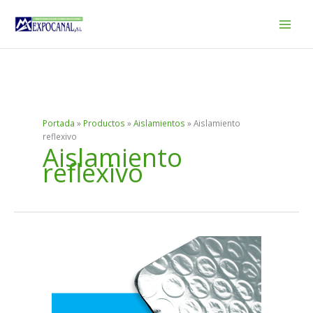
Ir
al
contenido
Portada
»
Productos
»
Aislamientos
»
Aislamiento
reflexivo
Aislamiento
reflexivo