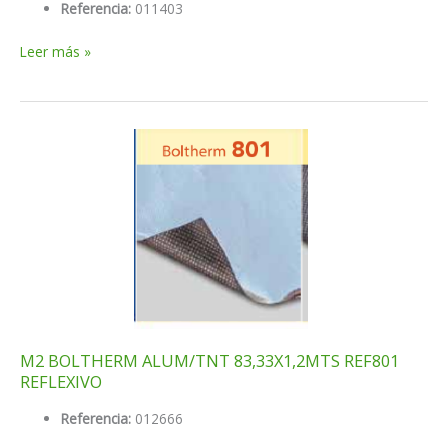
Referencia:
011403
M2
Leer más »
BOLTHERM
805
MULTICAPA
5
CAPAS
REFLEXIVO
M2 BOLTHERM ALUM/TNT 83,33X1,2MTS REF801
REFLEXIVO
Referencia:
012666