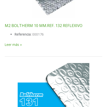
M2 BOLTHERM 10 MM.REF. 132 REFLEXIVO
Referencia:
000176
M2
Leer más »
BOLTHERM
10
MM.REF.
132
REFLEXIVO