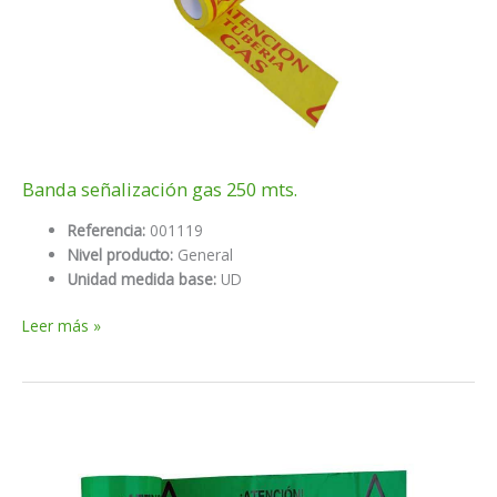
Banda señalización gas 250 mts.
Referencia:
001119
Nivel producto:
General
Unidad medida base:
UD
Banda
Leer más »
señalización
gas
250
mts.