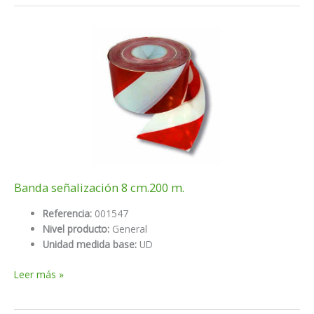
75
estándar
Banda señalización 8 cm.200 m.
Referencia:
001547
Nivel producto:
General
Unidad medida base:
UD
Banda
Leer más »
señalización
8