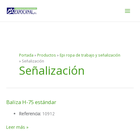
Ir
al
contenido
Portada
»
Productos
»
Epi ropa de trabajo y señalización
»
Señalización
Señalización
Baliza H-75 estándar
Referencia:
10912
Baliza
Leer más »
H-