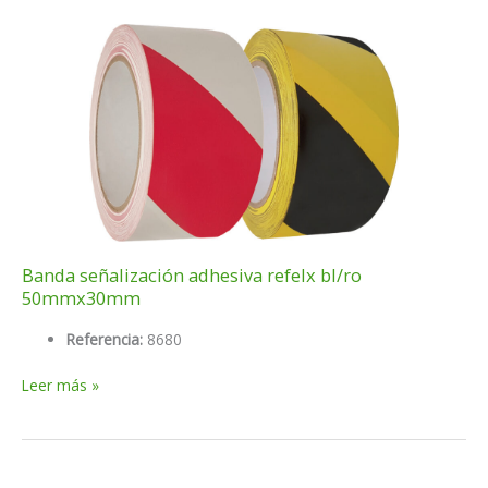
cm.200
m.
Banda señalización adhesiva refelx bl/ro
50mmx30mm
Referencia:
8680
Banda
Leer más »
señalización
adhesiva
refelx
bl/ro