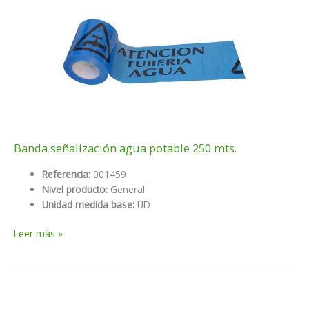
50mmx30mm
Banda señalización agua potable 250 mts.
Referencia:
001459
Nivel producto:
General
Unidad medida base:
UD
Banda
Leer más »
señalización
agua
potable
250
mts.