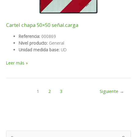
Cartel chapa 50×50 señal.carga
Referencia:
000869
Nivel producto:
General
Unidad medida base:
UD
Cartel
Leer más »
chapa
50×50
señal.carga
1
2
3
Siguiente
→
B