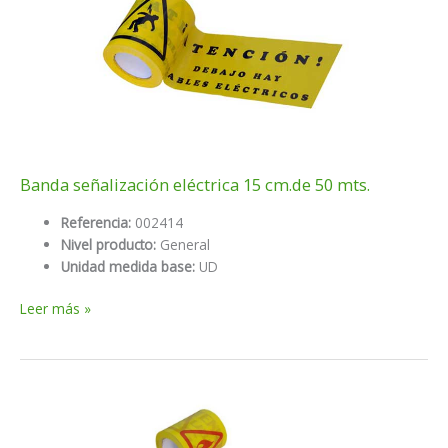
mts.
Banda señalización eléctrica 15 cm.de 50 mts.
Referencia:
002414
Nivel producto:
General
Unidad medida base:
UD
Banda
Leer más »
señalización
eléctrica
15
cm.de
50
mts.