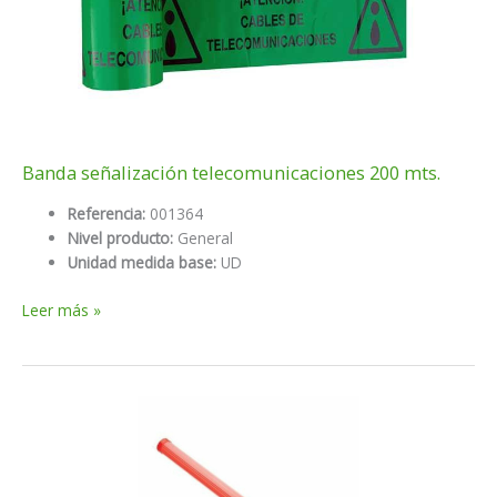
Banda señalización telecomunicaciones 200 mts.
Referencia:
001364
Nivel producto:
General
Unidad medida base:
UD
Banda
Leer más »
señalización
telecomunicaciones
200
mts.