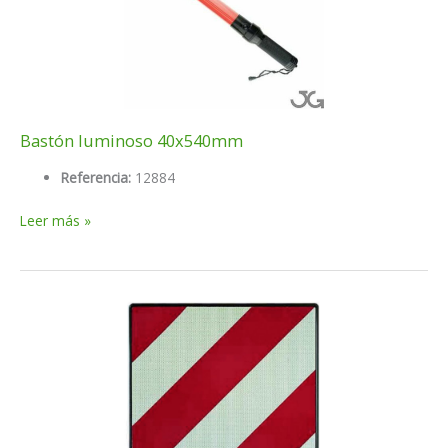
Bastón luminoso 40x540mm
Referencia:
12884
Bastón
Leer más »
luminoso
40x540mm