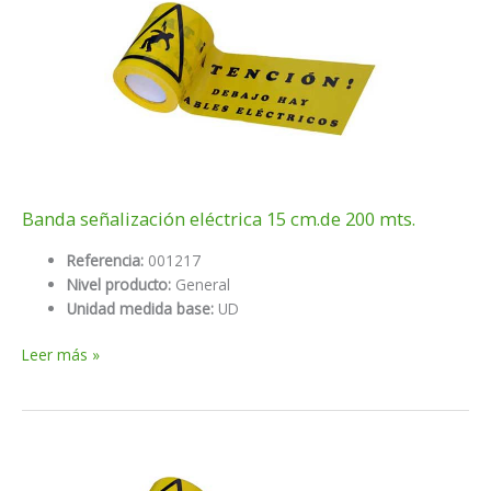
Banda señalización eléctrica 15 cm.de 200 mts.
Referencia:
001217
Nivel producto:
General
Unidad medida base:
UD
Banda
Leer más »
señalización
eléctrica
15
cm.de
200