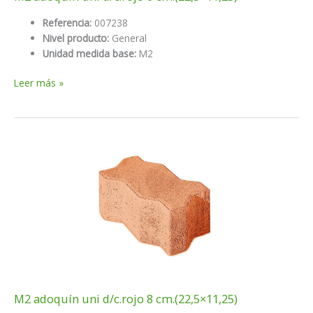
Referencia:
007238
Nivel producto:
General
Unidad medida base:
M2
M2
Leer más »
adoquín
uni
d/c.rojo
6
cm.
(22,5×11,25)
M2 adoquín uni d/c.rojo 8 cm.(22,5×11,25)