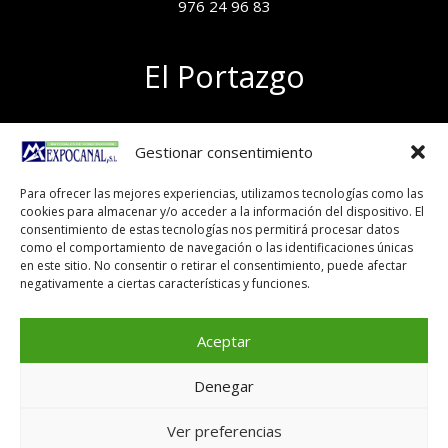
976 24 96 83
El Portazgo
Exposición de materiales
Gestionar consentimiento
Polígono el Portazgo, nave 59
50011 Zaragoza
Para ofrecer las mejores experiencias, utilizamos tecnologías como las
Tel 976 24 96 83
cookies para almacenar y/o acceder a la información del dispositivo. El
exposicion@expocanal.es
consentimiento de estas tecnologías nos permitirá procesar datos
como el comportamiento de navegación o las identificaciones únicas
en este sitio. No consentir o retirar el consentimiento, puede afectar
negativamente a ciertas características y funciones.
Aviso Legal
Política de cookies
Aceptar
Denegar
Copyright © 2026
Ver preferencias