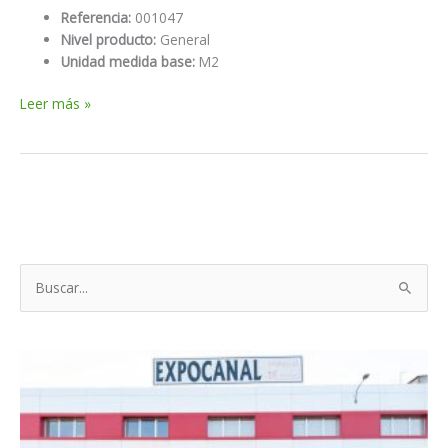
Referencia:
001047
Nivel producto:
General
Unidad medida base:
M2
M2
Leer más »
adoquín
uni
d/c.rojo
8
cm.
(22,5×11,25)
B
u
s
c
a
r
p