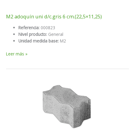
M2 adoquín uni d/c.gris 6 cm.(22,5×11,25)
Referencia:
000823
Nivel producto:
General
Unidad medida base:
M2
M2
Leer más »
adoquín
uni
d/c.gris
6
cm.
(22,5×11,25)