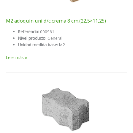
M2 adoquín uni d/c.crema 8 cm.(22,5×11,25)
Referencia:
000961
Nivel producto:
General
Unidad medida base:
M2
M2
Leer más »
adoquín
uni
d/c.crema
8
cm.
(22,5×11,25)