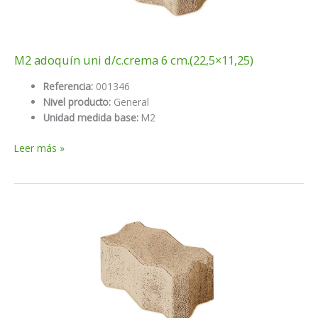
M2 adoquín uni d/c.crema 6 cm.(22,5×11,25)
Referencia:
001346
Nivel producto:
General
Unidad medida base:
M2
M2
Leer más »
adoquín
uni
d/c.crema
6
cm.
(22,5×11,25)