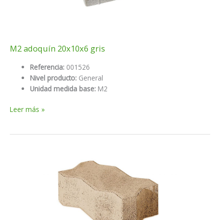
M2 adoquín 20x10x6 gris
Referencia:
001526
Nivel producto:
General
Unidad medida base:
M2
M2
Leer más »
adoquín
20x10x6
gris