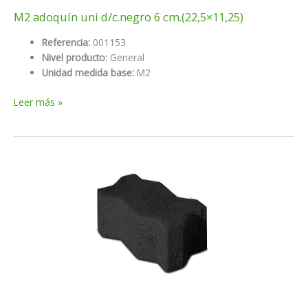
M2 adoquín uni d/c.negro 6 cm.(22,5×11,25)
Referencia:
001153
Nivel producto:
General
Unidad medida base:
M2
M2
Leer más »
adoquín
uni
d/c.negro
6
cm.
(22,5×11,25)