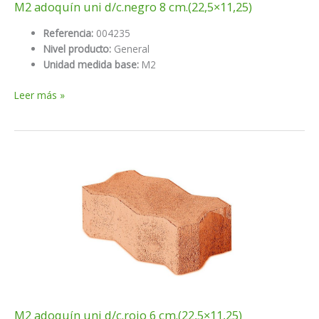
M2 adoquín uni d/c.negro 8 cm.(22,5×11,25)
Referencia:
004235
Nivel producto:
General
Unidad medida base:
M2
M2
Leer más »
adoquín
uni
d/c.negro
8
cm.
(22,5×11,25)
M2 adoquín uni d/c.rojo 6 cm.(22,5×11,25)