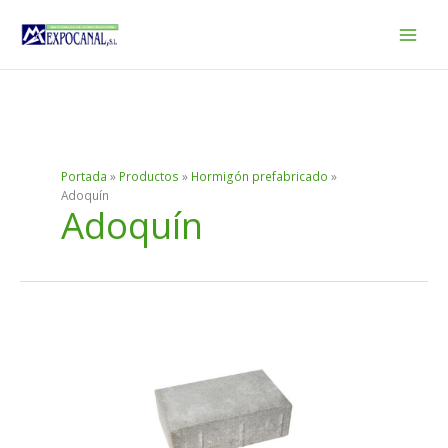
Ir
al
contenido
Portada
»
Productos
»
Hormigón prefabricado
»
Adoquín
Adoquín