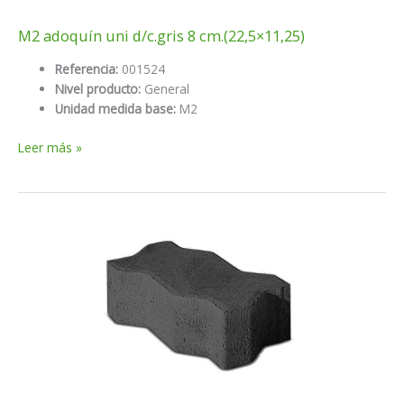
M2 adoquín uni d/c.gris 8 cm.(22,5×11,25)
Referencia:
001524
Nivel producto:
General
Unidad medida base:
M2
M2
Leer más »
adoquín
uni
d/c.gris
8
cm.
(22,5×11,25)