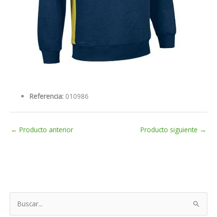
Referencia:
010986
←
Producto anterior
Producto siguiente
→
B
u