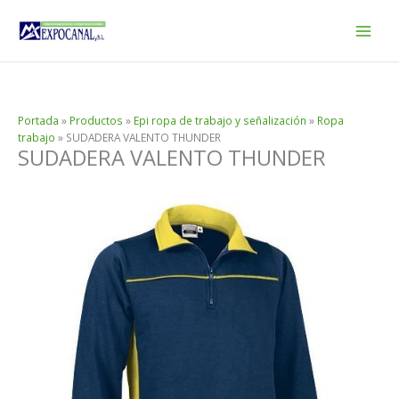
Ir
al
contenido
Portada
»
Productos
»
Epi ropa de trabajo y señalización
»
Ropa
trabajo
»
SUDADERA VALENTO THUNDER
SUDADERA VALENTO THUNDER