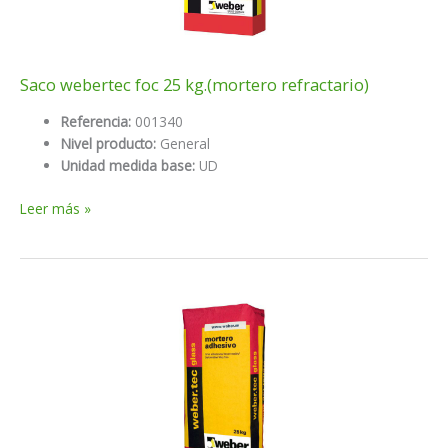
Saco webertec foc 25 kg.(mortero refractario)
Referencia:
001340
Nivel producto:
General
Unidad medida base:
UD
Saco
Leer más »
webertec
foc
25
kg.
(mortero
refractario)