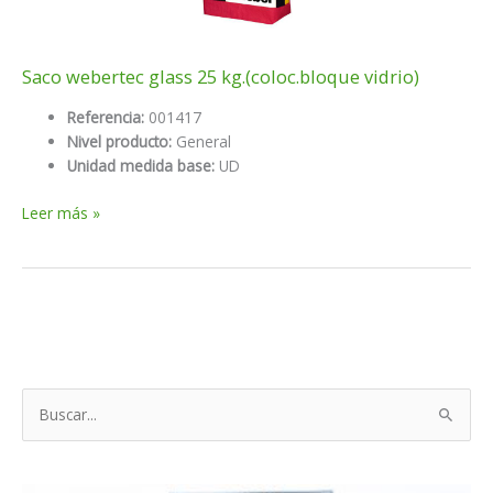
Saco webertec glass 25 kg.(coloc.bloque vidrio)
Referencia:
001417
Nivel producto:
General
Unidad medida base:
UD
Saco
Leer más »
webertec
glass
25
kg.
(coloc.bloque
vidrio)
B
u
s
c