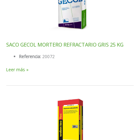
SACO GECOL MORTERO REFRACTARIO GRIS 25 KG
Referencia:
20072
SACO
Leer más »
GECOL
MORTERO
REFRACTARIO
GRIS
25
KG