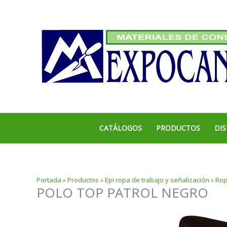
Ir
al
contenido
CATÁLOGOS
PRODUCTOS
DIS
Portada
»
Productos
»
Epi ropa de trabajo y señalización
»
Rop
POLO TOP PATROL NEGRO