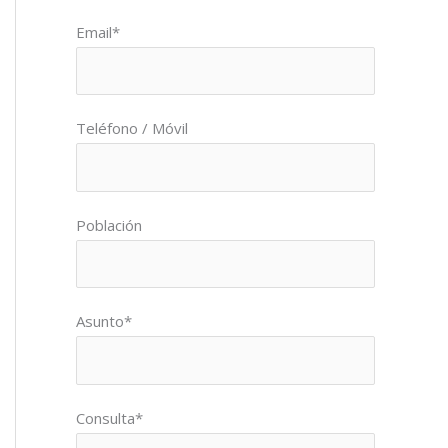
Por favor, deja este campo vacío.
Email*
Teléfono / Móvil
Población
Asunto*
Consulta*