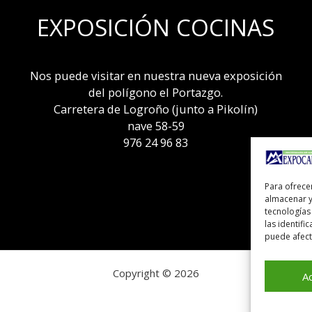
EXPOSICIÓN COCINAS
Nos puede visitar en nuestra nueva exposición
del polígono el Portazgo.
Carretera de Logroño (junto a Pikolín)
nave 58-59
976 24 96 83
Para ofrece
almacenar y
tecnologías
las identifi
puede afecta
Copyright © 2026
A