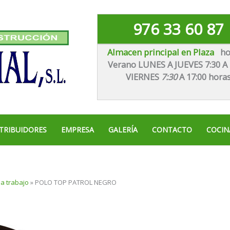
976 33 60 87
Almacen principal en Plaza
ho
Verano LUNES A JUEVES 7:30 A 
VIE
RNES
7:30
A 17:00 hora
TRIBUIDORES
EMPRESA
GALERÍA
CONTACTO
COCIN
a trabajo
»
POLO TOP PATROL NEGRO