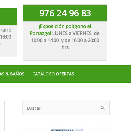
976 24 96 83
¡Exposición polígono el
rario
Portazgo!
LUNES a VIERNES de
18:00
10:00 a 14:00 y de 16:00 a 20:00
s
hrs
AS & BAÑOS
CATÁLOGO OFERTAS
B
u
s