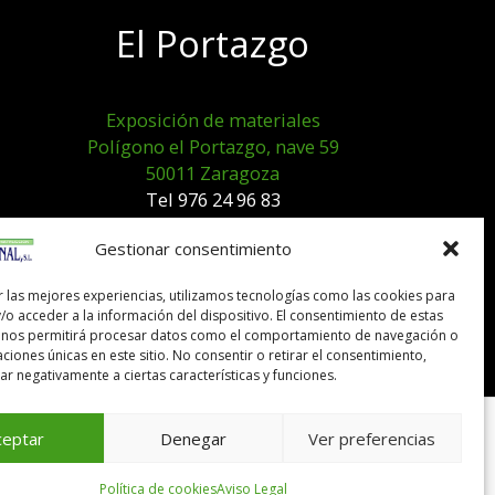
El Portazgo
Exposición de materiales
Polígono el Portazgo, nave 59
50011 Zaragoza
Tel 976 24 96 83
exposicion@expocanal.es
Gestionar consentimiento
r las mejores experiencias, utilizamos tecnologías como las cookies para
Aviso Legal
/o acceder a la información del dispositivo. El consentimiento de estas
Política de cookies
 nos permitirá procesar datos como el comportamiento de navegación o
caciones únicas en este sitio. No consentir o retirar el consentimiento,
r negativamente a ciertas características y funciones.
ceptar
Denegar
Ver preferencias
Política de cookies
Aviso Legal