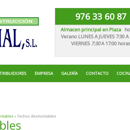
976 33 60 87
Almacen principal en Plaza
ho
Verano LUNES A JUEVES 7:30 A 
VIE
RNES
7:30
A 17:00 hora
TRIBUIDORES
EMPRESA
GALERÍA
CONTACTO
COCIN
ontables
»
Techos desmontables
bles