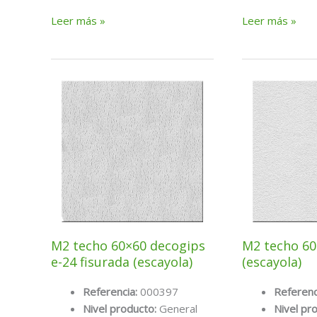
M2
M2
Leer más »
Leer más »
techo
techo
120x60x10
60×60
vinilo
a-
gyprex
capri
st.
(escayola)
M2 techo 60×60 decogips
M2 techo 60
e-24 fisurada (escayola)
(escayola)
Referencia:
000397
Referenc
Nivel producto:
General
Nivel pr