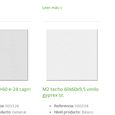
M2
Leer más »
techo
60×60
decogips
a
fisurada
(escayola)
×60 e-24 capri
M2 techo 60x60x9,5 vinilo
gyprex st.
ia:
005326
Referencia:
000338
oducto:
General
Nivel producto:
Básico