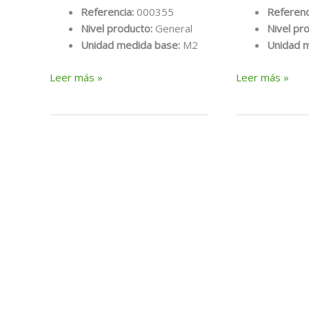
Referencia:
000355
Referenc
Nivel producto:
General
Nivel pr
Unidad medida base:
M2
Unidad 
M2
M2
Leer más »
Leer más »
techo
techo
acústico
acústico
60x60x12
60x60x12
owadeco
owadeco
tacla
taurus
c-
c-
3
3