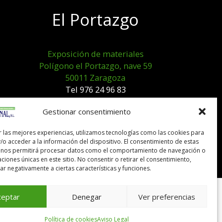
El Portazgo
Exposición de materiales
Polígono el Portazgo, nave 59
50011 Zaragoza
Tel 976 24 96 83
exposicion@expocanal.es
Gestionar consentimiento
r las mejores experiencias, utilizamos tecnologías como las cookies para
Aviso Legal
/o acceder a la información del dispositivo. El consentimiento de estas
Política de cookies
 nos permitirá procesar datos como el comportamiento de navegación o
caciones únicas en este sitio. No consentir o retirar el consentimiento,
r negativamente a ciertas características y funciones.
ceptar
Denegar
Ver preferencias
Política de cookies
Aviso Legal