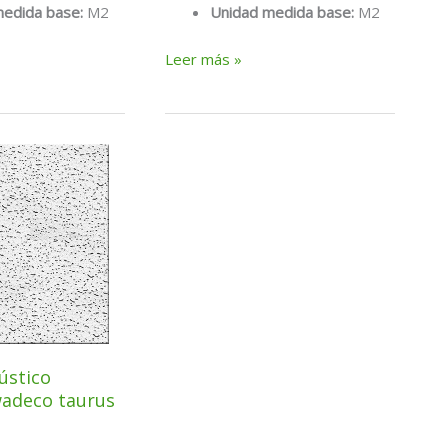
medida base:
M2
Unidad medida base:
M2
M2
Leer más »
techo
60x60x9,5
vinilo
gyprex
st.
ústico
adeco taurus