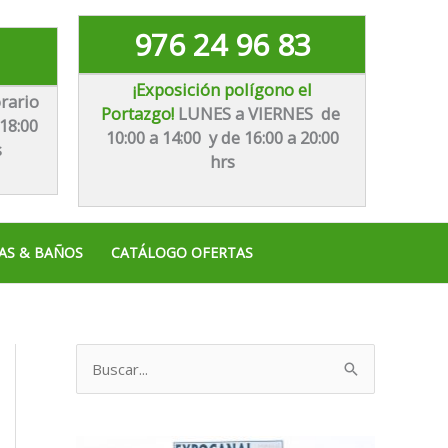
976 24 96 83
¡Exposición polígono el
rario
Portazgo!
LUNES a VIERNES de
18:00
10:00 a 14:00 y de 16:00 a 20:00
s
hrs
AS & BAÑOS
CATÁLOGO OFERTAS
B
u
s