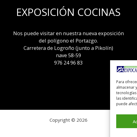
EXPOSICIÓN COCINAS
Nos puede visitar en nuestra nueva exposición
del polígono el Portazgo.
Carretera de Logroño (junto a Pikolín)
nave 58-59
976 24 96 83
Para ofrece
almacenar y
tecnologías
las identifi
puede afecta
Copyright © 2026
A