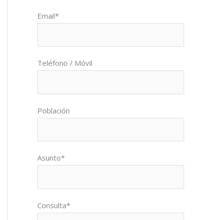
Por favor, deja este campo vacío.
Email*
Teléfono / Móvil
Población
Asunto*
Consulta*