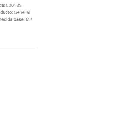
ia:
000188
oducto:
General
medida base:
M2