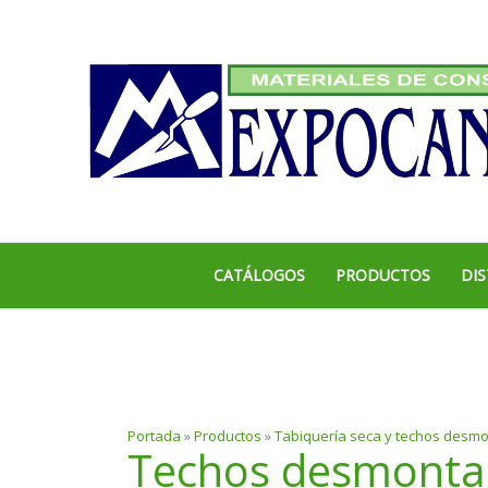
Ir
al
contenido
CATÁLOGOS
PRODUCTOS
DIS
Portada
»
Productos
»
Tabiquería seca y techos desm
Techos desmonta