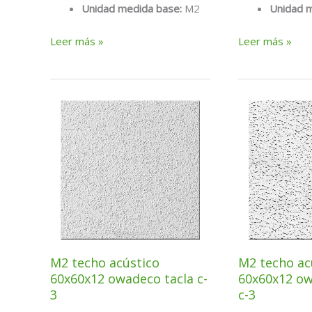
Unidad medida base:
M2
Unidad 
M2
M2
Leer más »
Leer más »
techo
techo
60×60
60×60
decogips
e-
e-
24
24
capri
fisurada
(escayola)
(escayola)
M2 techo acústico
M2 techo ac
60x60x12 owadeco tacla c-
60x60x12 ow
3
c-3