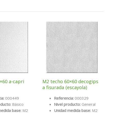
×60 a-capri
M2 techo 60×60 decogips
a fisurada (escayola)
ia:
000449
Referencia:
000329
oducto:
Básico
Nivel producto:
General
medida base:
M2
Unidad medida base:
M2