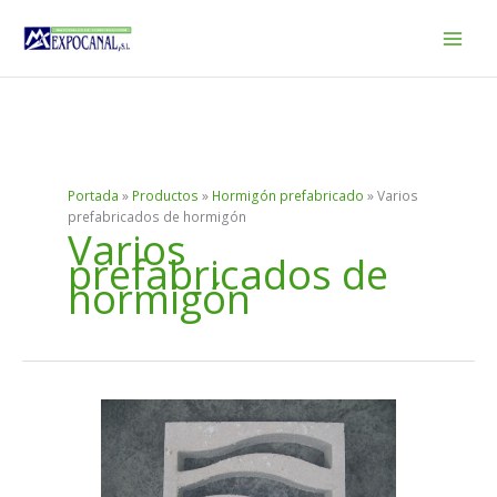
Ir
al
contenido
Portada
»
Productos
»
Hormigón prefabricado
»
Varios
prefabricados de hormigón
Varios
prefabricados de
hormigón