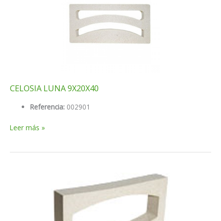
CELOSIA LUNA 9X20X40
Referencia:
002901
CELOSIA
Leer más »
LUNA
9X20X40