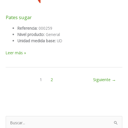
Pates sugar
Referencia:
000259
Nivel producto:
General
Unidad medida base:
UD
Pates
Leer más »
sugar
1
2
Siguiente
→
B
u