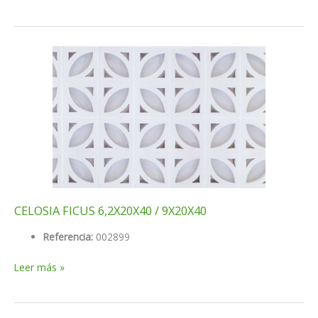
ESTRELLA
6,2X20X40
CELOSIA FICUS 6,2X20X40 / 9X20X40
Referencia:
002899
CELOSIA
Leer más »
FICUS
6,2X20X40
/