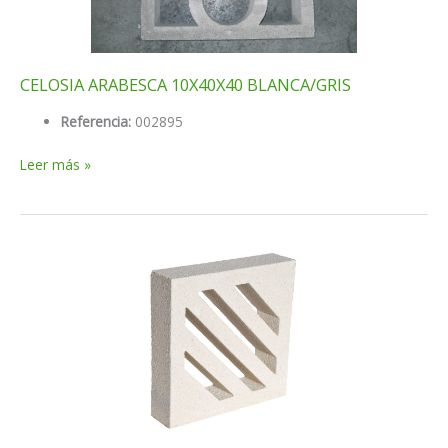
CELOSIA ARABESCA 10X40X40 BLANCA/GRIS
Referencia:
002895
CELOSIA
Leer más »
ARABESCA
10X40X40
BLANCA/GRIS