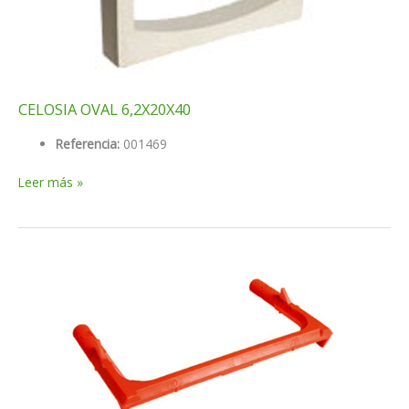
CELOSIA OVAL 6,2X20X40
Referencia:
001469
CELOSIA
Leer más »
OVAL
6,2X20X40