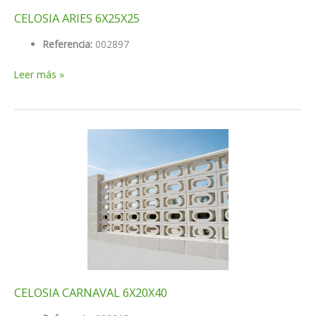
CELOSIA ARIES 6X25X25
Referencia:
002897
CELOSIA
Leer más »
ARIES
6X25X25
CELOSIA CARNAVAL 6X20X40