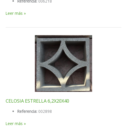
Referencia:
006218
CELOSIA
Leer más »
CARNAVAL
6X20X40
CELOSIA ESTRELLA 6,2X20X40
Referencia:
002898
CELOSIA
Leer más »