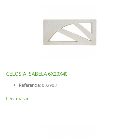
9X20X40
CELOSIA ISABELA 6X20X40
Referencia:
002903
CELOSIA
Leer más »
ISABELA
6X20X40