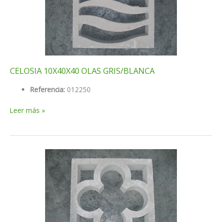
CELOSIA 10X40X40 OLAS GRIS/BLANCA
Referencia:
012250
CELOSIA
Leer más »
10X40X40
OLAS
GRIS/BLANCA