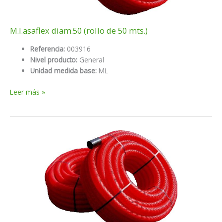
M.l.asaflex diam.50 (rollo de 50 mts.)
Referencia:
003916
Nivel producto:
General
Unidad medida base:
ML
M.l.asaflex
Leer más »
diam.50
(rollo
de
50
mts.)