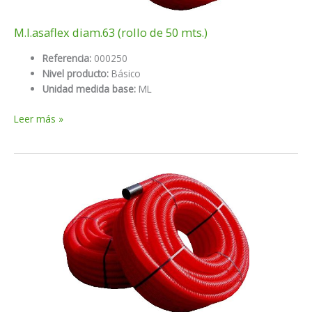
M.l.asaflex diam.63 (rollo de 50 mts.)
Referencia:
000250
Nivel producto:
Básico
Unidad medida base:
ML
M.l.asaflex
Leer más »
diam.63
(rollo
de
50
mts.)