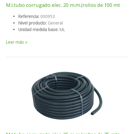
M.l.tubo corrugado elec. 20 m.m.(rollos de 100 mt
Referencia:
000953
Nivel producto:
General
Unidad medida base:
ML
M.l.tubo
Leer más »
corrugado
elec.
20
m.m.
(rollos
de
100
mt