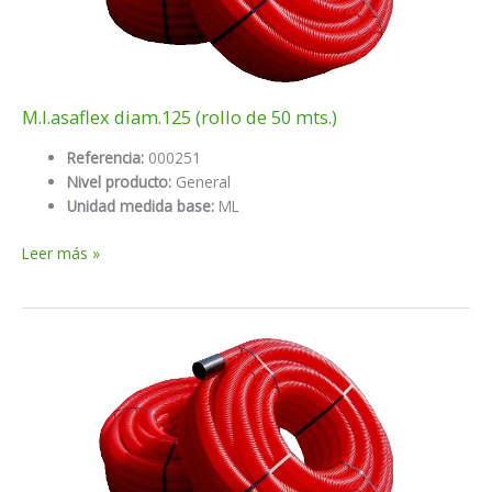
M.l.asaflex diam.125 (rollo de 50 mts.)
Referencia:
000251
Nivel producto:
General
Unidad medida base:
ML
M.l.asaflex
Leer más »
diam.125
(rollo
de
50
mts.)