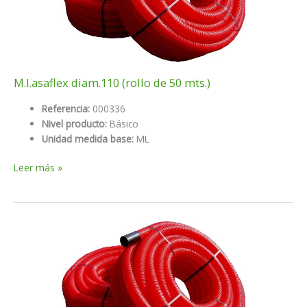
M.l.asaflex diam.110 (rollo de 50 mts.)
Referencia:
000336
Nivel producto:
Básico
Unidad medida base:
ML
M.l.asaflex
Leer más »
diam.110
(rollo
de
50
mts.)