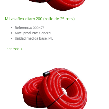
M.l.asaflex diam.200 (rollo de 25 mts.)
Referencia:
000476
Nivel producto:
General
Unidad medida base:
ML
M.l.asaflex
Leer más »
diam.200
(rollo
de
25
mts.)