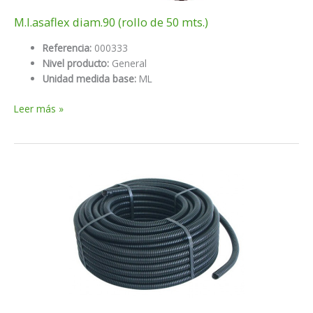
M.l.asaflex diam.90 (rollo de 50 mts.)
Referencia:
000333
Nivel producto:
General
Unidad medida base:
ML
M.l.asaflex
Leer más »
diam.90
(rollo
de
50
mts.)