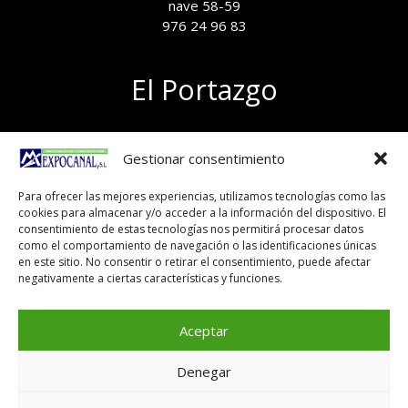
nave 58-59
976 24 96 83
El Portazgo
Exposición de materiales
Gestionar consentimiento
Polígono el Portazgo, nave 59
50011 Zaragoza
Para ofrecer las mejores experiencias, utilizamos tecnologías como las
Tel 976 24 96 83
cookies para almacenar y/o acceder a la información del dispositivo. El
exposicion@expocanal.es
consentimiento de estas tecnologías nos permitirá procesar datos
como el comportamiento de navegación o las identificaciones únicas
en este sitio. No consentir o retirar el consentimiento, puede afectar
negativamente a ciertas características y funciones.
Aviso Legal
Política de cookies
Aceptar
Denegar
Copyright © 2026