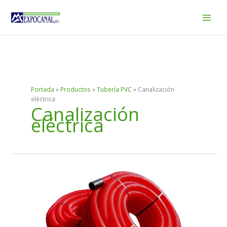
Ir
al
contenido
Portada
»
Productos
»
Tubería PVC
»
Canalización
eléctrica
Canalización
eléctrica