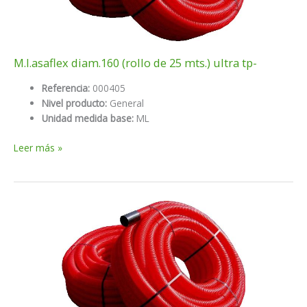
M.l.asaflex diam.160 (rollo de 25 mts.) ultra tp-
Referencia:
000405
Nivel producto:
General
Unidad medida base:
ML
M.l.asaflex
Leer más »
diam.160
(rollo
de
25
mts.)
ultra
tp-