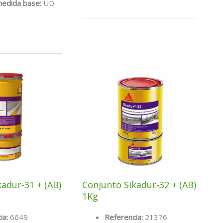
Sikatop-
medida base:
UD
10
ES
P1
5Kg
adur-31 + (AB)
Conjunto Sikadur-32 + (AB)
1Kg
ia:
6649
Referencia:
21376