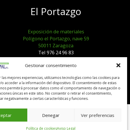
El Portazgo
Exposición de materiales
Polígono el Portazgo, nave 59
50011 Zaragoza
Tel 976 24 96 83
exposicion@expocanal.es
Gestionar consentimiento
r las mejores experiencias, utilizamos tecnologías como las cookies para
Aviso Legal
/o acceder a la información del dispositivo. El consentimiento de estas
Política de cookies
 nos permitirá procesar datos como el comportamiento de navegación o
caciones únicas en este sitio. No consentir o retirar el consentimiento,
r negativamente a ciertas características y funciones.
ceptar
Denegar
Ver preferencias
Política de cookies
Aviso Legal