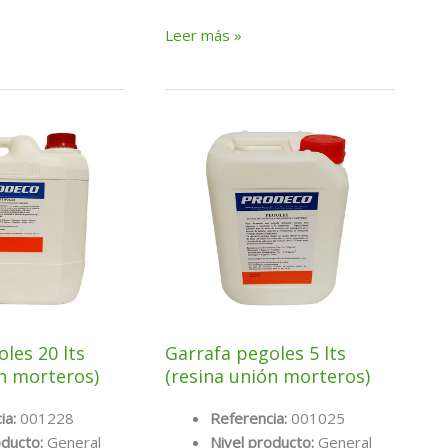
Conjunto
Leer más »
Sikadur-
32
+
(AB)
1Kg
les 20 lts
Garrafa pegoles 5 lts
ón morteros)
(resina unión morteros)
ia:
001228
Referencia:
001025
oducto:
General
Nivel producto:
General