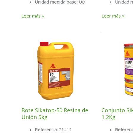
Unidad medida base:
UD
Unidad 
Bolsa
Bolsa
Leer más »
Leer más »
fibra
masterfiber
de
022
vidrio
0,6
1
kg.
kg.
(mallazo
sintetico)
Bote Sikatop-50 Resina de
Conjunto Sik
Unión 5kg
1,2Kg
Referencia:
21411
Referenc