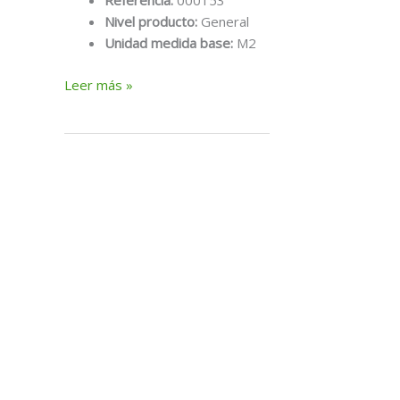
Referencia:
000153
Nivel producto:
General
Unidad medida base:
M2
M2
Leer más »
malla
mortero
1
m.
(rollo
de
50
mts.)