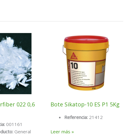
fiber 022 0,6
Bote Sikatop-10 ES P1 5Kg
Referencia:
21412
ia:
001161
Bote
Leer más »
oducto:
General