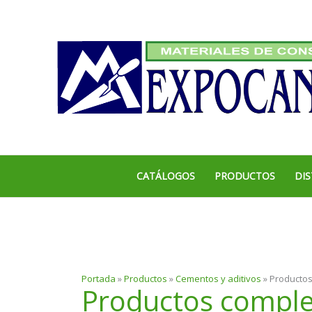
Ir
al
contenido
CATÁLOGOS
PRODUCTOS
DIS
Portada
»
Productos
»
Cementos y aditivos
»
Productos
Productos compl