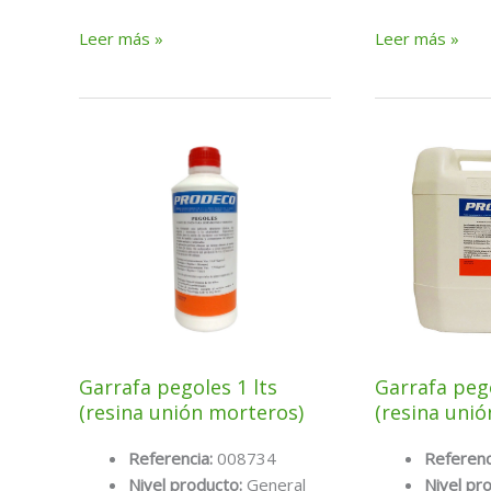
Bote
Conjunto
Leer más »
Leer más »
Sikatop-
Sikadur-
50
31
Resina
+
de
(AB)
Unión
1,2Kg
5kg
Garrafa pegoles 1 lts
Garrafa pego
(resina unión morteros)
(resina uni
Referencia:
008734
Referenc
Nivel producto:
General
Nivel pr