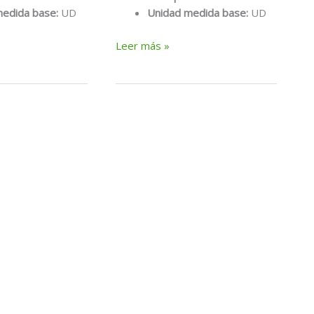
medida base:
UD
Unidad medida base:
UD
Garrafa
Leer más »
pegoles
5
lts
(resina
unión
morteros)