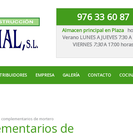
976 33 60 87
Almacen principal en Plaza
ho
Verano LUNES A JUEVES 7:30 A 
VIE
RNES
7:30
A 17:00 hora
TRIBUIDORES
EMPRESA
GALERÍA
CONTACTO
COCIN
 complementarios de mortero
ementarios de