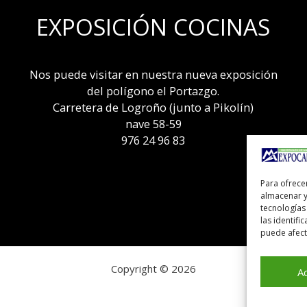
EXPOSICIÓN COCINAS
Nos puede visitar en nuestra nueva exposición
del polígono el Portazgo.
Carretera de Logroño (junto a Pikolín)
nave 58-59
976 24 96 83
Para ofrece
almacenar y
tecnologías
las identifi
puede afecta
Copyright © 2026
A