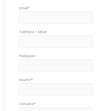
Por favor, deja este campo vacío.
Email*
Teléfono / Móvil
Población
Asunto*
Consulta*