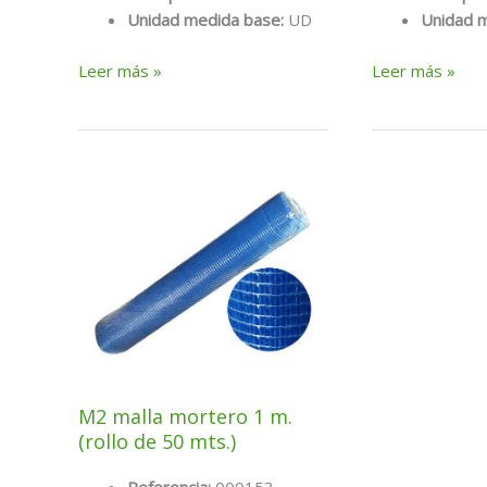
Unidad medida base:
UD
Unidad 
Garrafa
Garrafa
Leer más »
Leer más »
pegoles
pegoles
1
20
lts
lts
(resina
(resina
unión
unión
morteros)
morteros)
M2 malla mortero 1 m.
(rollo de 50 mts.)