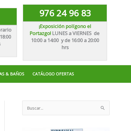
976 24 96 83
¡Exposición polígono el
rario
Portazgo!
LUNES a VIERNES de
18:00
10:00 a 14:00 y de 16:00 a 20:00
s
hrs
AS & BAÑOS
CATÁLOGO OFERTAS
B
u
s