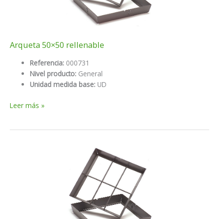
Arqueta 50×50 rellenable
Referencia:
000731
Nivel producto:
General
Unidad medida base:
UD
Arqueta
Leer más »
50×50
rellenable