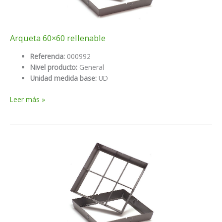
Arqueta 60×60 rellenable
Referencia:
000992
Nivel producto:
General
Unidad medida base:
UD
Arqueta
Leer más »
60×60
rellenable