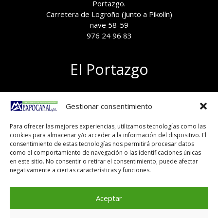
Portazgo.
Carretera de Logroño (junto a Pikolín)
nave 58-59
976 24 96 83
El Portazgo
Exposición de materiales
Gestionar consentimiento
Polígono el Portazgo, nave 59
50011 Zaragoza
Para ofrecer las mejores experiencias, utilizamos tecnologías como las
Tel 976 24 96 83
cookies para almacenar y/o acceder a la información del dispositivo. El
exposicion@expocanal.es
consentimiento de estas tecnologías nos permitirá procesar datos
como el comportamiento de navegación o las identificaciones únicas
en este sitio. No consentir o retirar el consentimiento, puede afectar
negativamente a ciertas características y funciones.
Aviso Legal
Política de cookies
Aceptar