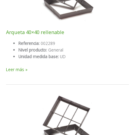
Arqueta 40×40 rellenable
Referencia:
002289
Nivel producto:
General
Unidad medida base:
UD
Arqueta
Leer más »
40×40
rellenable