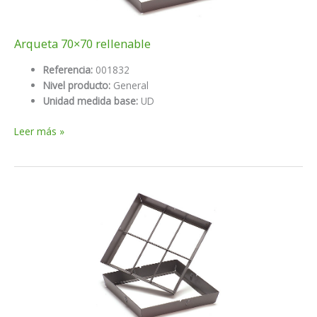
Arqueta 70×70 rellenable
Referencia:
001832
Nivel producto:
General
Unidad medida base:
UD
Arqueta
Leer más »
70×70
rellenable