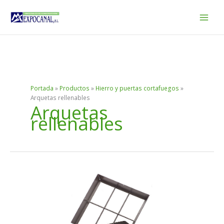
Ir
al
contenido
Portada
»
Productos
»
Hierro y puertas cortafuegos
»
Arquetas rellenables
Arquetas
rellenables