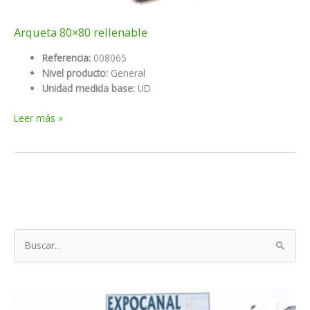
Arqueta 80×80 rellenable
Referencia:
008065
Nivel producto:
General
Unidad medida base:
UD
Arqueta
Leer más »
80×80
rellenable
B
u
s
c