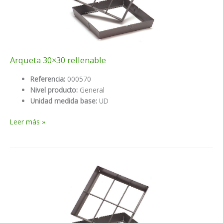
Arqueta 30×30 rellenable
Referencia:
000570
Nivel producto:
General
Unidad medida base:
UD
Arqueta
Leer más »
30×30
rellenable