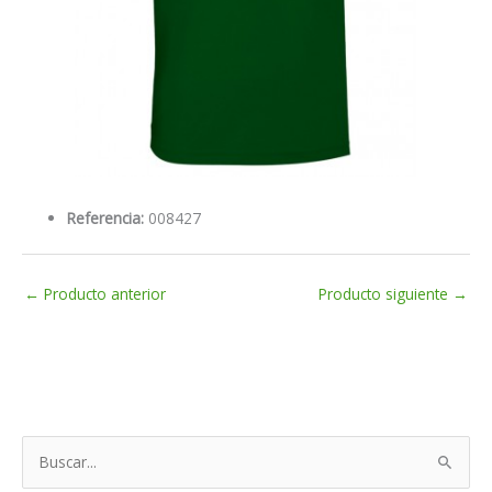
Referencia:
008427
←
Producto anterior
Producto siguiente
→
B
u