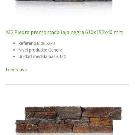
M2 Piedra premontada laja negra 610x152x40 mm
Referencia:
005293
Nivel producto:
General
Unidad medida base:
M2
M2
Leer más »
Piedra
premontada
laja
negra
610x152x40
mm