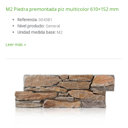
M2 Piedra premontada piz multicolor 610×152 mm
Referencia:
004381
Nivel producto:
General
Unidad medida base:
M2
M2
Leer más »
Piedra
premontada
piz
multicolor
610×152
mm