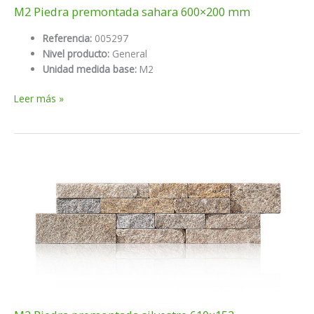
M2 Piedra premontada sahara 600×200 mm
Referencia:
005297
Nivel producto:
General
Unidad medida base:
M2
M2
Leer más »
Piedra
premontada
sahara
600×200
mm