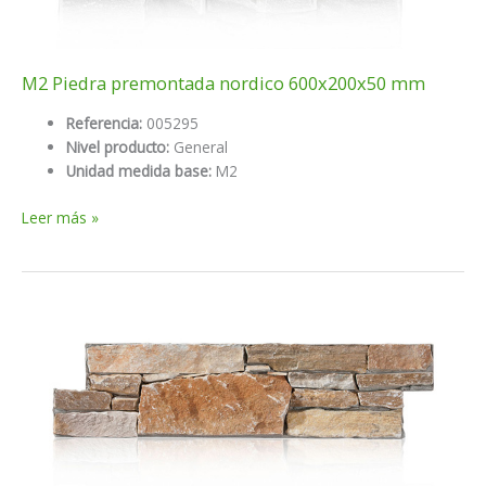
M2 Piedra premontada nordico 600x200x50 mm
Referencia:
005295
Nivel producto:
General
Unidad medida base:
M2
M2
Leer más »
Piedra
premontada
nordico
600x200x50
mm