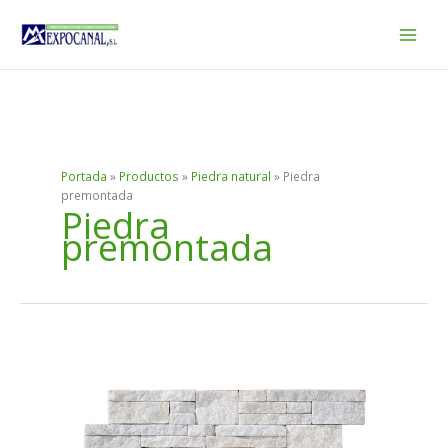
Ir
al
contenido
Portada
»
Productos
»
Piedra natural
»
Piedra
premontada
Piedra
premontada