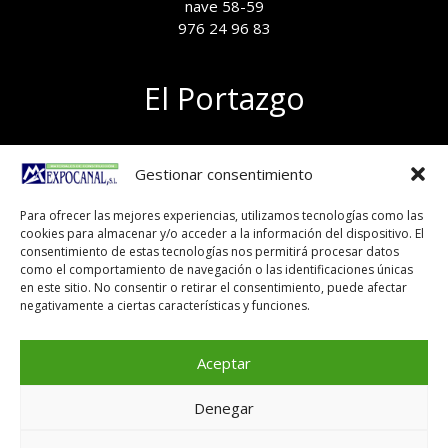
nave 58-59
976 24 96 83
El Portazgo
Exposición de materiales
Gestionar consentimiento
Polígono el Portazgo, nave 59
50011 Zaragoza
Para ofrecer las mejores experiencias, utilizamos tecnologías como las
Tel 976 24 96 83
cookies para almacenar y/o acceder a la información del dispositivo. El
exposicion@expocanal.es
consentimiento de estas tecnologías nos permitirá procesar datos
como el comportamiento de navegación o las identificaciones únicas
en este sitio. No consentir o retirar el consentimiento, puede afectar
negativamente a ciertas características y funciones.
Aviso Legal
Política de cookies
Aceptar
Denegar
Copyright © 2026