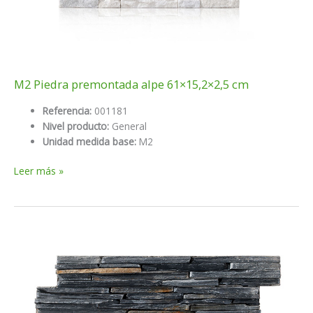
M2 Piedra premontada alpe 61×15,2×2,5 cm
Referencia:
001181
Nivel producto:
General
Unidad medida base:
M2
M2
Leer más »
Piedra
premontada
alpe
61×15,2×2,5
cm