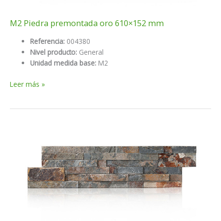
M2 Piedra premontada oro 610×152 mm
Referencia:
004380
Nivel producto:
General
Unidad medida base:
M2
M2
Leer más »
Piedra
premontada
oro
610×152
mm