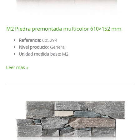
M2 Piedra premontada multicolor 610×152 mm
Referencia:
005294
Nivel producto:
General
Unidad medida base:
M2
M2
Leer más »
Piedra
premontada
multicolor
610×152
mm