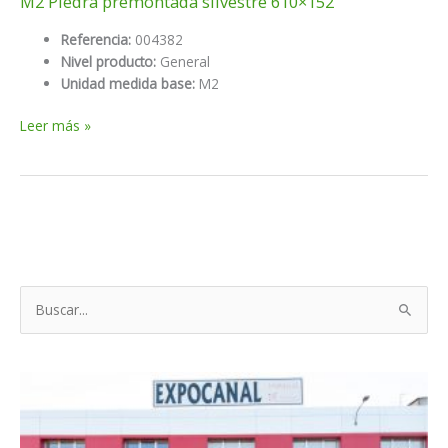
M2 Piedra premontada silvestre 610×152
Referencia:
004382
Nivel producto:
General
Unidad medida base:
M2
M2
Leer más »
Piedra
premontada
silvestre
610×152
B
u
s
c
a
r