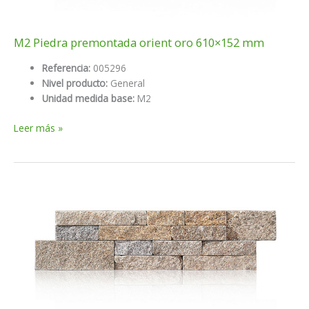
M2 Piedra premontada orient oro 610×152 mm
Referencia:
005296
Nivel producto:
General
Unidad medida base:
M2
M2
Leer más »
Piedra
premontada
orient
oro
610×152
mm