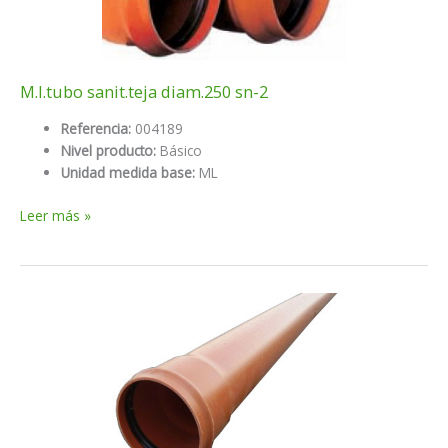
M.l.tubo sanit.teja diam.250 sn-2
Referencia:
004189
Nivel producto:
Básico
Unidad medida base:
ML
M.l.tubo
Leer más »
sanit.teja
diam.250
sn-
2