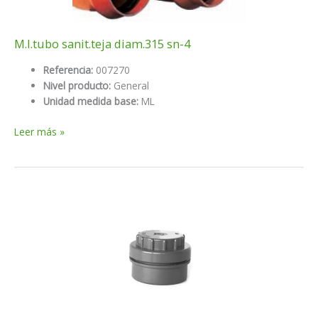
M.l.tubo sanit.teja diam.315 sn-4
Referencia:
007270
Nivel producto:
General
Unidad medida base:
ML
M.l.tubo
Leer más »
sanit.teja
diam.315
sn-
4