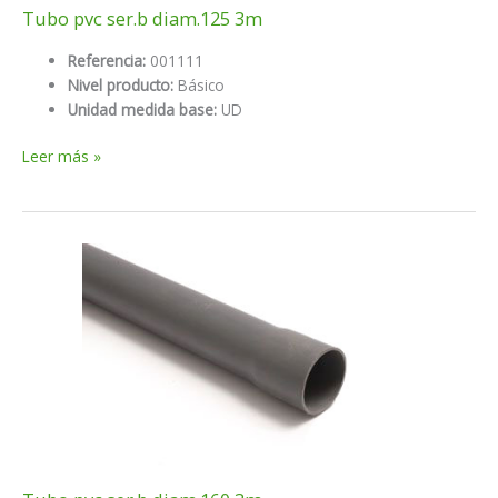
Tubo pvc ser.b diam.125 3m
Referencia:
001111
Nivel producto:
Básico
Unidad medida base:
UD
Tubo
Leer más »
pvc
ser.b
diam.125
3m