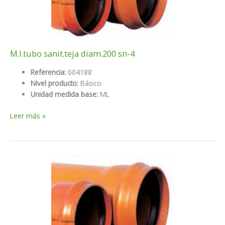
M.l.tubo sanit.teja diam.200 sn-4
Referencia:
004188
Nivel producto:
Básico
Unidad medida base:
ML
M.l.tubo
Leer más »
sanit.teja
diam.200
sn-
4