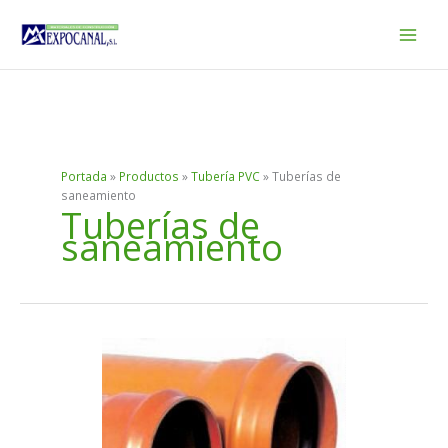
Ir
al
contenido
Portada
»
Productos
»
Tubería PVC
»
Tuberías de
saneamiento
Tuberías de
saneamiento