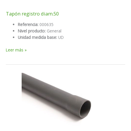
Tapón registro diam.50
Referencia:
000635
Nivel producto:
General
Unidad medida base:
UD
Tapón
Leer más »
registro
diam.50