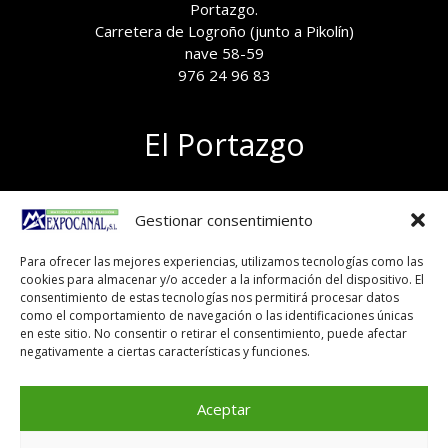
Portazgo.
Carretera de Logroño (junto a Pikolín)
nave 58-59
976 24 96 83
El Portazgo
Exposición de materiales
Gestionar consentimiento
Polígono el Portazgo, nave 59
50011 Zaragoza
Para ofrecer las mejores experiencias, utilizamos tecnologías como las
Tel 976 24 96 83
cookies para almacenar y/o acceder a la información del dispositivo. El
exposicion@expocanal.es
consentimiento de estas tecnologías nos permitirá procesar datos
como el comportamiento de navegación o las identificaciones únicas
en este sitio. No consentir o retirar el consentimiento, puede afectar
negativamente a ciertas características y funciones.
Aviso Legal
Política de cookies
Aceptar