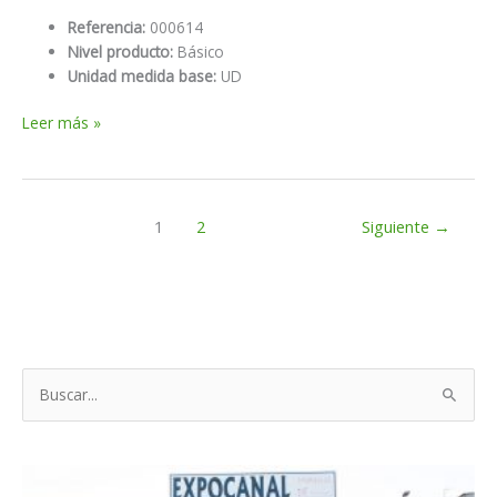
Referencia:
000614
Nivel producto:
Básico
Unidad medida base:
UD
Tubo
Leer más »
pvc
ser.b
diam.200
3m
1
2
Siguiente
→
B
u
s
c