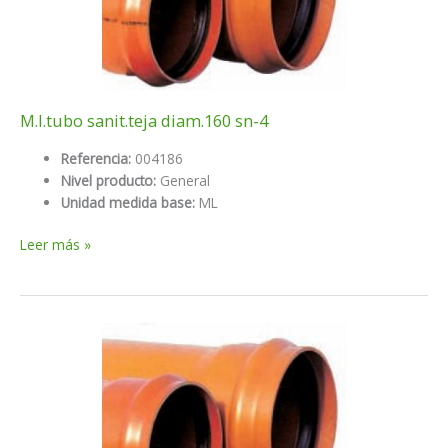
M.l.tubo sanit.teja diam.160 sn-4
Referencia:
004186
Nivel producto:
General
Unidad medida base:
ML
M.l.tubo
Leer más »
sanit.teja
diam.160
sn-
4