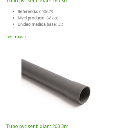
Tubo pvc ser.b diam.160 3m
Referencia:
000673
Nivel producto:
Básico
Unidad medida base:
UD
Tubo
Leer más »
pvc
ser.b
diam.160
3m
Tubo pvc ser.b diam.200 3m