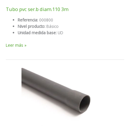
Tubo pvc ser.b diam.110 3m
Referencia:
000800
Nivel producto:
Básico
Unidad medida base:
UD
Tubo
Leer más »
pvc
ser.b
diam.110
3m