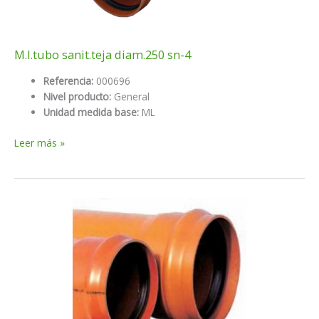
M.l.tubo sanit.teja diam.250 sn-4
Referencia:
000696
Nivel producto:
General
Unidad medida base:
ML
M.l.tubo
Leer más »
sanit.teja
diam.250
sn-
4