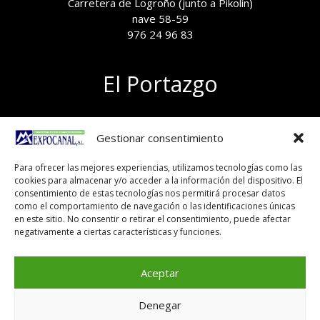
Carretera de Logroño (junto a Pikolín)
nave 58-59
976 24 96 83
El Portazgo
Exposición de materiales
Gestionar consentimiento
Polígono el Portazgo, nave 59
50011 Zaragoza
Para ofrecer las mejores experiencias, utilizamos tecnologías como las
Tel 976 24 96 83
cookies para almacenar y/o acceder a la información del dispositivo. El
exposicion@expocanal.es
consentimiento de estas tecnologías nos permitirá procesar datos
como el comportamiento de navegación o las identificaciones únicas
en este sitio. No consentir o retirar el consentimiento, puede afectar
negativamente a ciertas características y funciones.
Aviso Legal
Política de cookies
Aceptar
Denegar