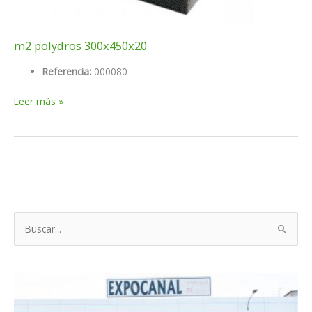
m2 polydros 300x450x20
Referencia:
000080
m2
Leer más »
polydros
300x450x20
B
u
s
c
a