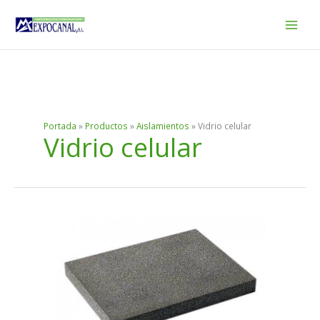
Ir
al
contenido
Portada
»
Productos
»
Aislamientos
»
Vidrio celular
Vidrio celular