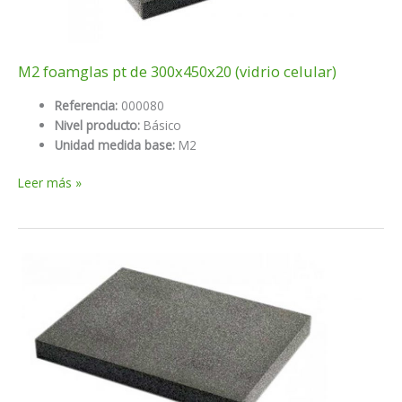
M2 foamglas pt de 300x450x20 (vidrio celular)
Referencia:
000080
Nivel producto:
Básico
Unidad medida base:
M2
M2
Leer más »
foamglas
pt
de
300x450x20
(vidrio
celular)