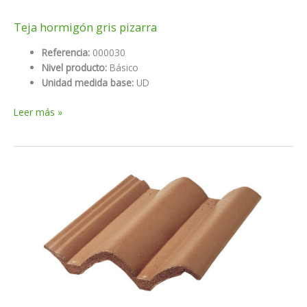
Teja hormigón gris pizarra
Referencia:
000030
Nivel producto:
Básico
Unidad medida base:
UD
Teja
Leer más »
hormigón
gris
pizarra