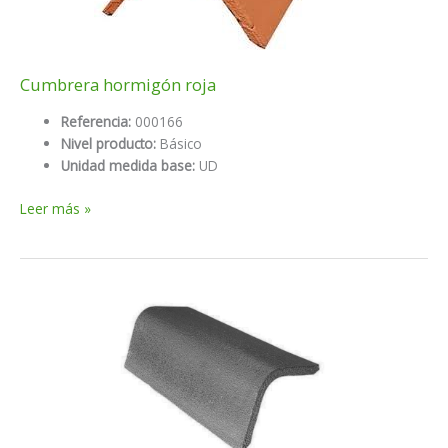
Cumbrera hormigón roja
Referencia:
000166
Nivel producto:
Básico
Unidad medida base:
UD
Cumbrera
Leer más »
hormigón
roja