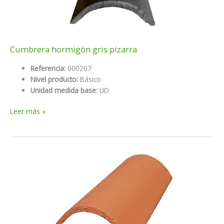
Cumbrera hormigón gris pizarra
Referencia:
000207
Nivel producto:
Básico
Unidad medida base:
UD
Cumbrera
Leer más »
hormigón
gris
pizarra