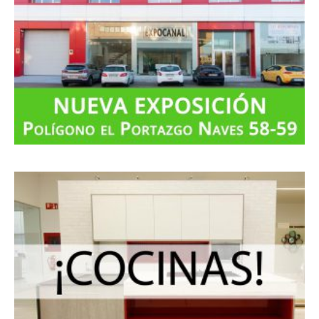
p
o
r
: