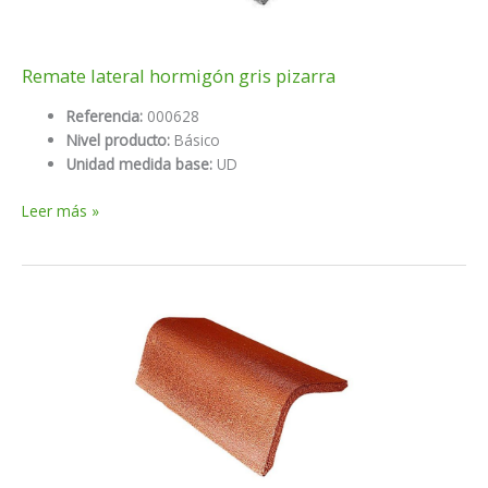
Remate lateral hormigón gris pizarra
Referencia:
000628
Nivel producto:
Básico
Unidad medida base:
UD
Remate
Leer más »
lateral
hormigón
gris
pizarra