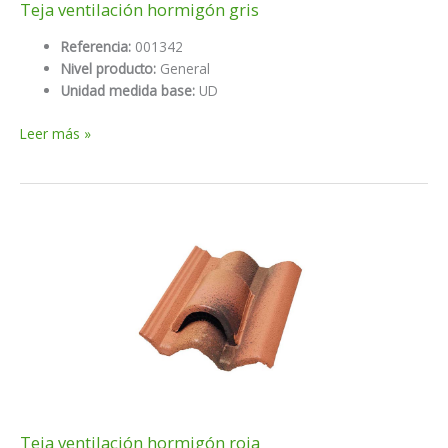
Teja ventilación hormigón gris
Referencia:
001342
Nivel producto:
General
Unidad medida base:
UD
Teja
Leer más »
ventilación
hormigón
gris
Teja ventilación hormigón roja