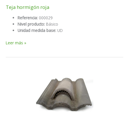
Teja hormigón roja
Referencia:
000029
Nivel producto:
Básico
Unidad medida base:
UD
Teja
Leer más »
hormigón
roja