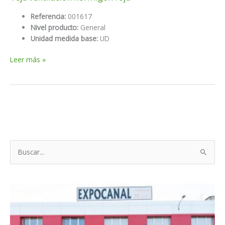
Referencia:
001617
Nivel producto:
General
Unidad medida base:
UD
Teja
Leer más »
ventilación
hormigón
roja
B
u
s
c
a
r