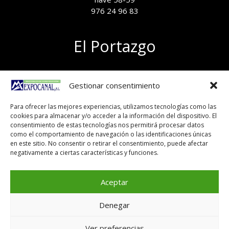
976 24 96 83
El Portazgo
Exposición de materiales
Gestionar consentimiento
Polígono el Portazgo, nave 59
50011 Zaragoza
Para ofrecer las mejores experiencias, utilizamos tecnologías como las
Tel 976 24 96 83
cookies para almacenar y/o acceder a la información del dispositivo. El
exposicion@expocanal.es
consentimiento de estas tecnologías nos permitirá procesar datos
como el comportamiento de navegación o las identificaciones únicas
en este sitio. No consentir o retirar el consentimiento, puede afectar
negativamente a ciertas características y funciones.
Aviso Legal
Política de cookies
Aceptar
Denegar
Copyright © 2026
Ver preferencias