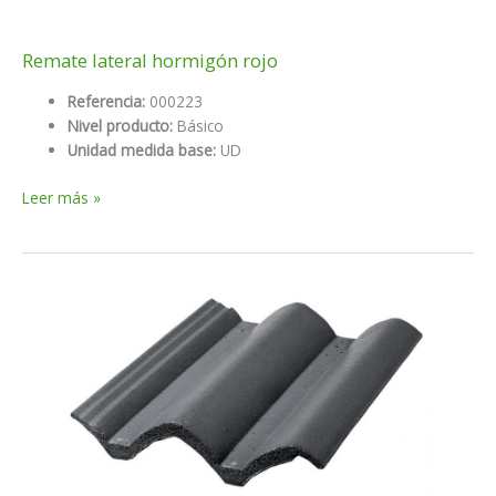
Remate lateral hormigón rojo
Referencia:
000223
Nivel producto:
Básico
Unidad medida base:
UD
Remate
Leer más »
lateral
hormigón
rojo