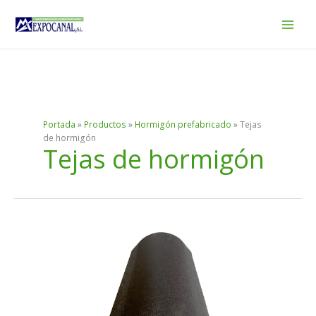
Ir
al
contenido
Portada
»
Productos
»
Hormigón prefabricado
»
Tejas
de hormigón
Tejas de hormigón