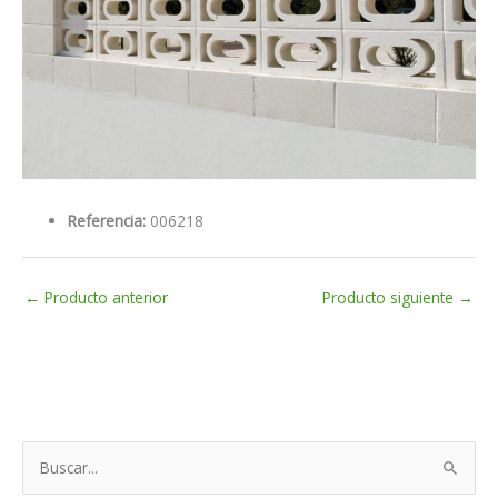
Referencia:
006218
←
Producto anterior
Producto siguiente
→
B
u