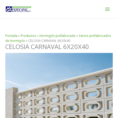
Ir
al
contenido
Portada
»
Productos
»
Hormigón prefabricado
»
Varios prefabricados
de hormigón
»
CELOSIA CARNAVAL 6X20X40
CELOSIA CARNAVAL 6X20X40