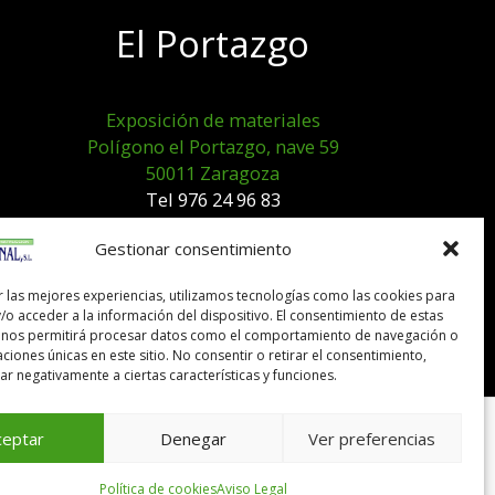
El Portazgo
Exposición de materiales
Polígono el Portazgo, nave 59
50011 Zaragoza
Tel 976 24 96 83
exposicion@expocanal.es
Gestionar consentimiento
r las mejores experiencias, utilizamos tecnologías como las cookies para
Aviso Legal
/o acceder a la información del dispositivo. El consentimiento de estas
Política de cookies
 nos permitirá procesar datos como el comportamiento de navegación o
caciones únicas en este sitio. No consentir o retirar el consentimiento,
r negativamente a ciertas características y funciones.
ceptar
Denegar
Ver preferencias
Política de cookies
Aviso Legal