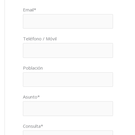
Por favor, deja este campo vacío.
Email*
Teléfono / Móvil
Población
Asunto*
Consulta*