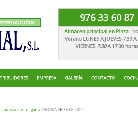
976 33 60 87
Almacen principal en Plaza
ho
Verano LUNES A JUEVES 7:30 A 
VIE
RNES
7:30
A 17:00 hora
TRIBUIDORES
EMPRESA
GALERÍA
CONTACTO
COCIN
ricados de hormigón
»
CELOSIA ARIES 6X25X25