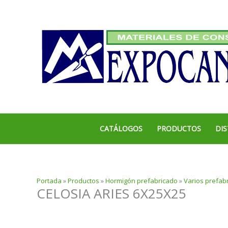
Ir
al
contenido
CATÁLOGOS
PRODUCTOS
DIS
Portada
»
Productos
»
Hormigón prefabricado
»
Varios prefab
CELOSIA ARIES 6X25X25