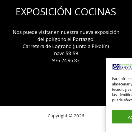
EXPOSICIÓN COCINAS
Nos puede visitar en nuestra nueva exposición
del polígono el Portazgo.
Carretera de Logroño (junto a Pikolín)
nave 58-59
976 24 96 83
Para ofrece
almacenar y
tecnologías
las identifi
puede afecta
Copyright © 2026
A