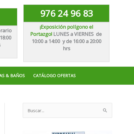
976 24 96 83
¡Exposición polígono el
rario
Portazgo!
LUNES a VIERNES de
18:00
10:00 a 14:00 y de 16:00 a 20:00
s
hrs
AS & BAÑOS
CATÁLOGO OFERTAS
B
u
s