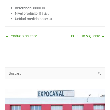
Referencia:
000030
Nivel producto:
Básico
Unidad medida base:
UD
←
Producto anterior
Producto siguiente
→
B
u
s
c
a
r