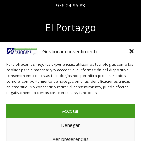
976 24 96 83
El Portazgo
Exposición de materiales
Gestionar consentimiento
Polígono el Portazgo, nave 59
50011 Zaragoza
Para ofrecer las mejores experiencias, utilizamos tecnologías como las
Tel 976 24 96 83
cookies para almacenar y/o acceder a la información del dispositivo. El
exposicion@expocanal.es
consentimiento de estas tecnologías nos permitirá procesar datos
como el comportamiento de navegación o las identificaciones únicas
en este sitio. No consentir o retirar el consentimiento, puede afectar
negativamente a ciertas características y funciones.
Aviso Legal
Política de cookies
Aceptar
Denegar
Copyright © 2026
Ver preferencias