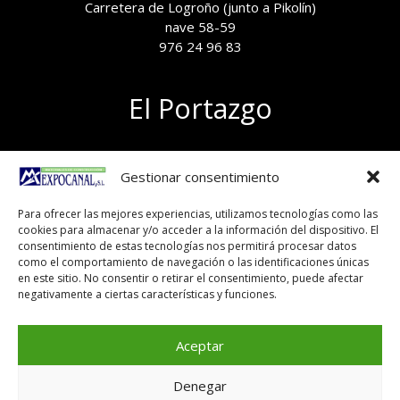
Carretera de Logroño (junto a Pikolín)
nave 58-59
976 24 96 83
El Portazgo
Exposición de materiales
Gestionar consentimiento
Polígono el Portazgo, nave 59
50011 Zaragoza
Para ofrecer las mejores experiencias, utilizamos tecnologías como las
Tel 976 24 96 83
cookies para almacenar y/o acceder a la información del dispositivo. El
exposicion@expocanal.es
consentimiento de estas tecnologías nos permitirá procesar datos
como el comportamiento de navegación o las identificaciones únicas
en este sitio. No consentir o retirar el consentimiento, puede afectar
negativamente a ciertas características y funciones.
Aviso Legal
Política de cookies
Aceptar
Denegar