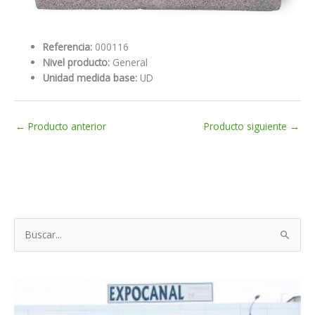
Referencia:
000116
Nivel producto:
General
Unidad medida base:
UD
←
Producto anterior
Producto siguiente
→
B
u
s
c
a