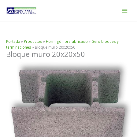
Ir
al
contenido
Portada
»
Productos
»
Hormigón prefabricado
»
Gero bloques y
terminaciones
»
Bloque muro 20x20x50
Bloque muro 20x20x50