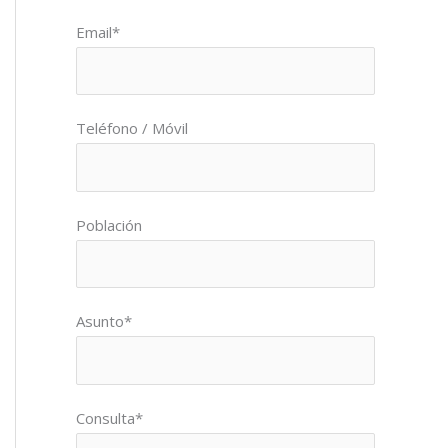
Por favor, deja este campo vacío.
Email*
Teléfono / Móvil
Población
Asunto*
Consulta*