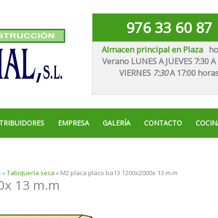
976 33 60 87
Almacen principal en Plaza
ho
Verano LUNES A JUEVES 7:30 A 
VIE
RNES
7:30
A 17:00 hora
TRIBUIDORES
EMPRESA
GALERÍA
CONTACTO
COCIN
s
»
Tabiquería seca
»
M2 placa placo ba13 1200x2000x 13 m.m
00x 13 m.m