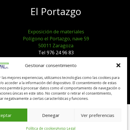
El Portazgo
Exposición de materiales
Polígono el Portazgo, nave 59
50011 Zaragoza
Tel 976 24 96 83
exposicion@expocanal.es
Gestionar consentimiento
r las mejores experiencias, utilizamos tecnologías como las cookies para
Aviso Legal
/o acceder a la información del dispositivo. El consentimiento de estas
Política de cookies
 nos permitirá procesar datos como el comportamiento de navegación o
caciones únicas en este sitio. No consentir o retirar el consentimiento,
r negativamente a ciertas características y funciones.
ceptar
Denegar
Ver preferencias
Política de cookies
Aviso Legal