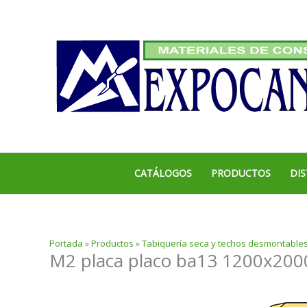
Ir
al
contenido
CATÁLOGOS
PRODUCTOS
DIS
Portada
»
Productos
»
Tabiquería seca y techos desmontable
M2 placa placo ba13 1200x20