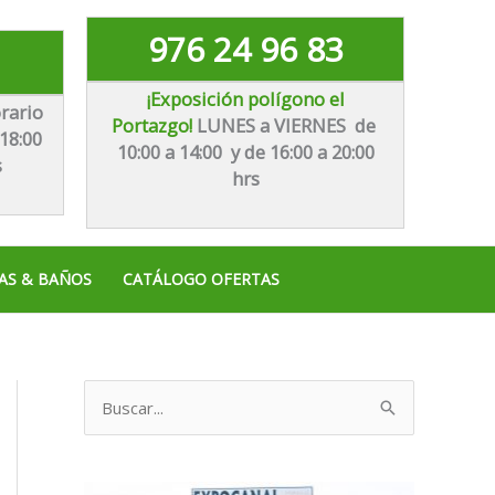
976 24 96 83
¡Exposición polígono el
rario
Portazgo!
LUNES a VIERNES de
18:00
10:00 a 14:00 y de 16:00 a 20:00
s
hrs
AS & BAÑOS
CATÁLOGO OFERTAS
B
u
s