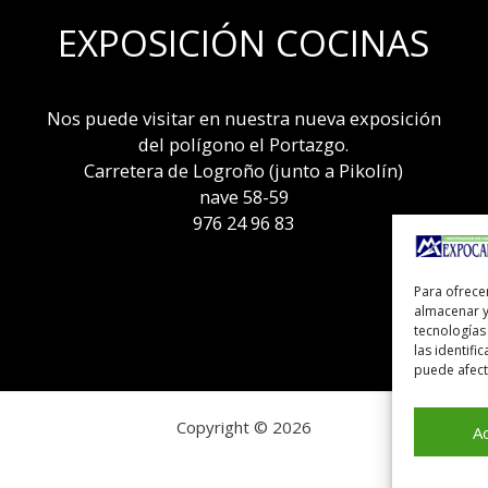
EXPOSICIÓN COCINAS
Nos puede visitar en nuestra nueva exposición
del polígono el Portazgo.
Carretera de Logroño (junto a Pikolín)
nave 58-59
976 24 96 83
Para ofrece
almacenar y
tecnologías
las identifi
puede afecta
Copyright © 2026
A