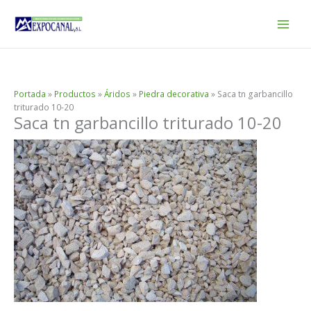
Ir
al
contenido
Portada
»
Productos
»
Áridos
»
Piedra decorativa
»
Saca tn garbancillo
triturado 10-20
Saca tn garbancillo triturado 10-20