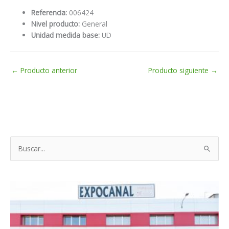
Referencia:
006424
Nivel producto:
General
Unidad medida base:
UD
←
Producto anterior
Producto siguiente
→
B
u
s
c
a
r
p