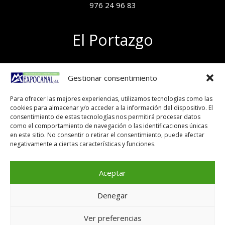
976 24 96 83
El Portazgo
Exposición de materiales
Gestionar consentimiento
Polígono el Portazgo, nave 59
50011 Zaragoza
Para ofrecer las mejores experiencias, utilizamos tecnologías como las
Tel 976 24 96 83
cookies para almacenar y/o acceder a la información del dispositivo. El
exposicion@expocanal.es
consentimiento de estas tecnologías nos permitirá procesar datos
como el comportamiento de navegación o las identificaciones únicas
en este sitio. No consentir o retirar el consentimiento, puede afectar
negativamente a ciertas características y funciones.
Aviso Legal
Política de cookies
Aceptar
Denegar
Copyright © 2026
Ver preferencias