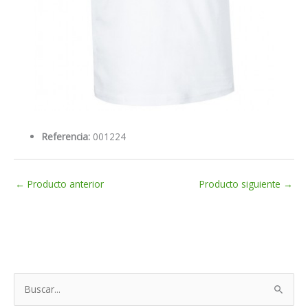
Referencia:
001224
←
Producto anterior
Producto siguiente
→
B
u