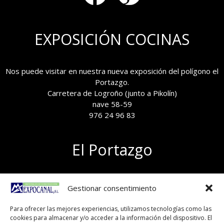
EXPOSICIÓN COCINAS
Nos puede visitar en nuestra nueva exposición del polígono el
Portazgo.
Carretera de Logroño (junto a Pikolín)
nave 58-59
976 24 96 83
El Portazgo
Exposición de materiales
Gestionar consentimiento
Polígono el Portazgo, nave 59
50011 Zaragoza
Para ofrecer las mejores experiencias, utilizamos tecnologías como las
Tel 976 24 96 83
cookies para almacenar y/o acceder a la información del dispositivo. El