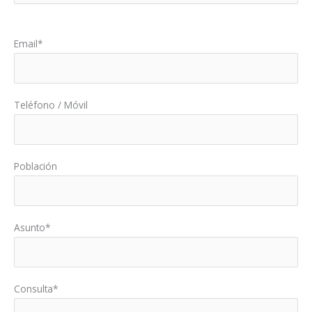
Por favor, deja este campo vacío.
Email*
Teléfono / Móvil
Población
Asunto*
Consulta*