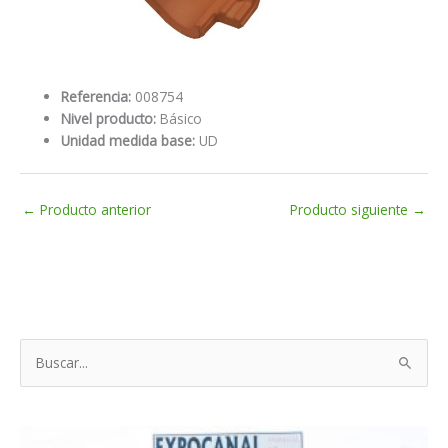
Referencia:
008754
Nivel producto:
Básico
Unidad medida base:
UD
←
Producto anterior
Producto siguiente
→
B
u
s
c