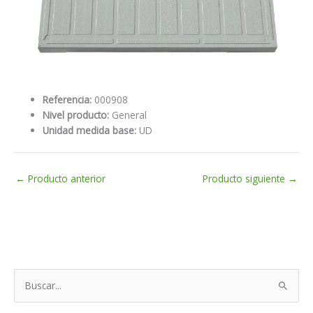
Referencia:
000908
Nivel producto:
General
Unidad medida base:
UD
←
Producto anterior
Producto siguiente
→
B
u