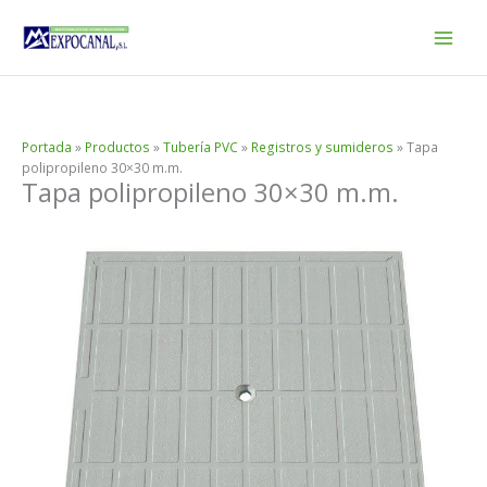
Ir
al
contenido
Portada
»
Productos
»
Tubería PVC
»
Registros y sumideros
»
Tapa
polipropileno 30×30 m.m.
Tapa polipropileno 30×30 m.m.