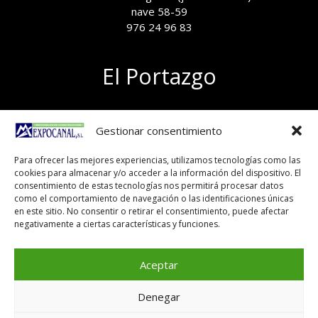
nave 58-59
976 24 96 83
El Portazgo
Exposición de materiales
Gestionar consentimiento
Polígono el Portazgo, nave 59
50011 Zaragoza
Para ofrecer las mejores experiencias, utilizamos tecnologías como las
Tel 976 24 96 83
cookies para almacenar y/o acceder a la información del dispositivo. El
exposicion@expocanal.es
consentimiento de estas tecnologías nos permitirá procesar datos
como el comportamiento de navegación o las identificaciones únicas
en este sitio. No consentir o retirar el consentimiento, puede afectar
negativamente a ciertas características y funciones.
Aviso Legal
Política de cookies
Aceptar
Denegar
Copyright © 2026