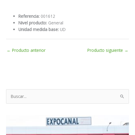
Referencia:
001612
Nivel producto:
General
Unidad medida base:
UD
←
Producto anterior
Producto siguiente
→
B
u
s
c
a
r