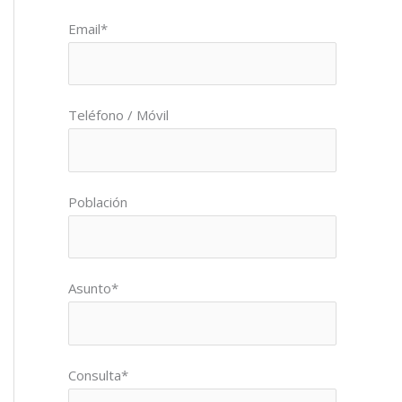
Por favor, deja este campo vacío.
Email*
Teléfono / Móvil
Población
Asunto*
Consulta*