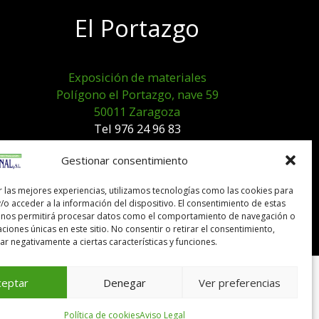
El Portazgo
Exposición de materiales
Polígono el Portazgo, nave 59
50011 Zaragoza
Tel 976 24 96 83
exposicion@expocanal.es
Gestionar consentimiento
r las mejores experiencias, utilizamos tecnologías como las cookies para
Aviso Legal
/o acceder a la información del dispositivo. El consentimiento de estas
Política de cookies
 nos permitirá procesar datos como el comportamiento de navegación o
caciones únicas en este sitio. No consentir o retirar el consentimiento,
r negativamente a ciertas características y funciones.
ceptar
Denegar
Ver preferencias
Política de cookies
Aviso Legal