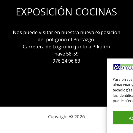
EXPOSICIÓN COCINAS
Nos puede visitar en nuestra nueva exposición
del polígono el Portazgo.
Carretera de Logroño (junto a Pikolín)
nave 58-59
976 24 96 83
Para ofrece
almacenar y
tecnologías
las identifi
puede afecta
Copyright © 2026
A