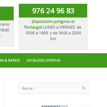
976 24 96 83
¡Exposición polígono el
rario
Portazgo!
LUNES a VIERNES de
18:00
10:00 a 14:00 y de 16:00 a 20:00
s
hrs
AS & BAÑOS
CATÁLOGO OFERTAS
B
u
s