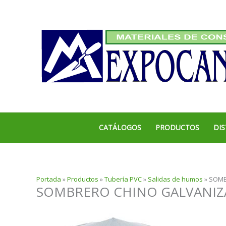
Ir
al
contenido
CATÁLOGOS
PRODUCTOS
DIS
Portada
»
Productos
»
Tubería PVC
»
Salidas de humos
»
SOMB
SOMBRERO CHINO GALVANIZ