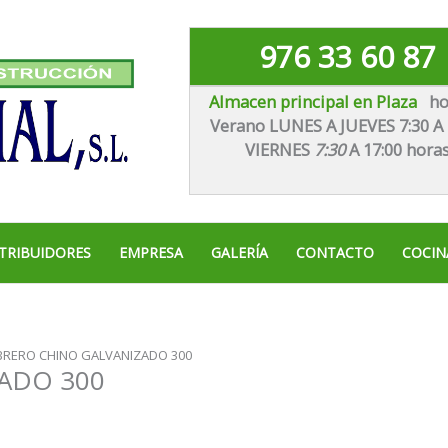
976 33 60 87
Almacen principal en Plaza
ho
Verano LUNES A JUEVES 7:30 A 
VIE
RNES
7:30
A 17:00 hora
TRIBUIDORES
EMPRESA
GALERÍA
CONTACTO
COCIN
RERO CHINO GALVANIZADO 300
ADO 300