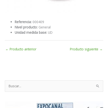
Referencia:
000409
Nivel producto:
General
Unidad medida base:
UD
←
Producto anterior
Producto siguiente
→
B
u
s
c