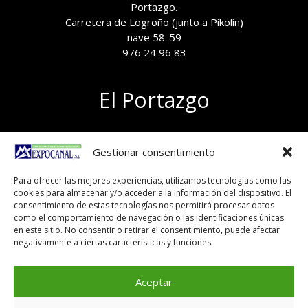
Portazgo.
Carretera de Logroño (junto a Pikolín)
nave 58-59
976 24 96 83
El Portazgo
Exposición de materiales
Gestionar consentimiento
Polígono el Portazgo, nave 59
50011 Zaragoza
Para ofrecer las mejores experiencias, utilizamos tecnologías como las
Tel 976 24 96 83
cookies para almacenar y/o acceder a la información del dispositivo. El
exposicion@expocanal.es
consentimiento de estas tecnologías nos permitirá procesar datos
como el comportamiento de navegación o las identificaciones únicas
en este sitio. No consentir o retirar el consentimiento, puede afectar
negativamente a ciertas características y funciones.
Aviso Legal
Política de cookies
Aceptar