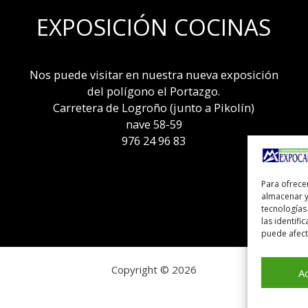
EXPOSICIÓN COCINAS
Nos puede visitar en nuestra nueva exposición
del polígono el Portazgo.
Carretera de Logroño (junto a Pikolín)
nave 58-59
976 24 96 83
Para ofrece
almacenar y
tecnologías
las identifi
puede afecta
Copyright © 2026
A