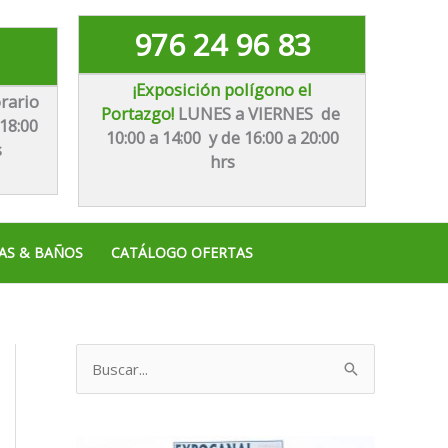
976 24 96 83
¡Exposición polígono el
rario
Portazgo!
LUNES a VIERNES de
18:00
10:00 a 14:00 y de 16:00 a 20:00
s
hrs
AS & BAÑOS
CATÁLOGO OFERTAS
B
u
s