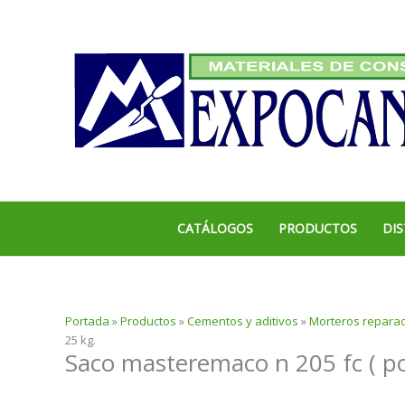
Ir
al
contenido
CATÁLOGOS
PRODUCTOS
DIS
Portada
»
Productos
»
Cementos y aditivos
»
Morteros reparad
25 kg.
Saco masteremaco n 205 fc ( pol