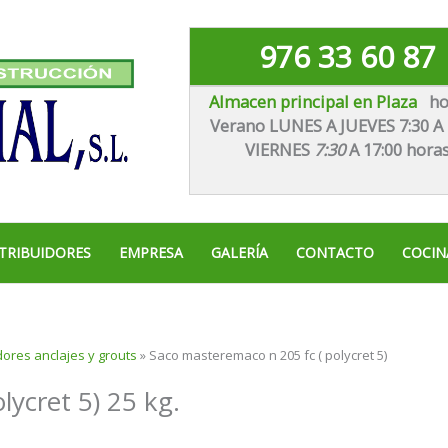
976 33 60 87
Almacen principal en Plaza
ho
Verano LUNES A JUEVES 7:30 A 
VIE
RNES
7:30
A 17:00 hora
TRIBUIDORES
EMPRESA
GALERÍA
CONTACTO
COCIN
ores anclajes y grouts
»
Saco masteremaco n 205 fc ( polycret 5)
ycret 5) 25 kg.