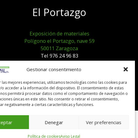
El Portazgo
Exposición de materiales
Polígono el Portazgo, nave 59
50011 Zaragoza
Tel 976 24 96 83
exposicion@expocanal.es
Gestionar consentimiento
r las mejores experiencias, utilizamos tecnologías como las cookies para
Aviso Legal
/o acceder a la información del dispositivo. El consentimiento de estas
Política de cookies
 nos permitirá procesar datos como el comportamiento de navegación o
caciones únicas en este sitio. No consentir o retirar el consentimiento,
r negativamente a ciertas características y funciones.
ceptar
Denegar
Ver preferencias
Política de cookies
Aviso Legal