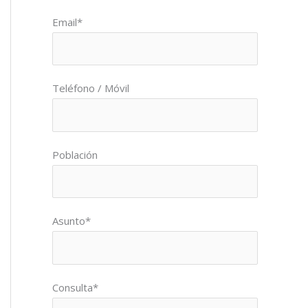
Por favor, deja este campo vacío.
Email*
Teléfono / Móvil
Población
Asunto*
Consulta*