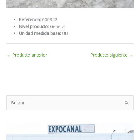
Referencia:
000842
Nivel producto:
General
Unidad medida base:
UD
←
Producto anterior
Producto siguiente
→
B
u
s
c
a