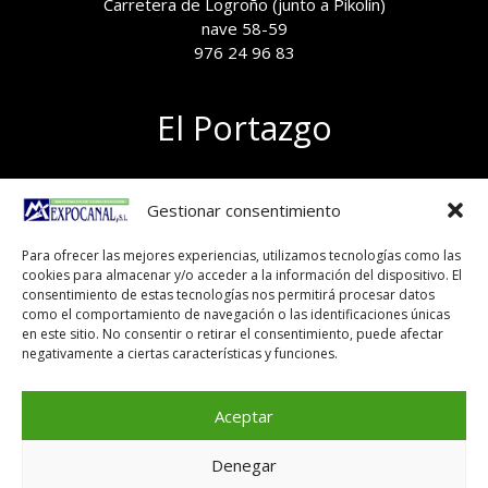
Carretera de Logroño (junto a Pikolín)
nave 58-59
976 24 96 83
El Portazgo
Exposición de materiales
Gestionar consentimiento
Polígono el Portazgo, nave 59
50011 Zaragoza
Para ofrecer las mejores experiencias, utilizamos tecnologías como las
Tel 976 24 96 83
cookies para almacenar y/o acceder a la información del dispositivo. El
exposicion@expocanal.es
consentimiento de estas tecnologías nos permitirá procesar datos
como el comportamiento de navegación o las identificaciones únicas
en este sitio. No consentir o retirar el consentimiento, puede afectar
negativamente a ciertas características y funciones.
Aviso Legal
Política de cookies
Aceptar
Denegar