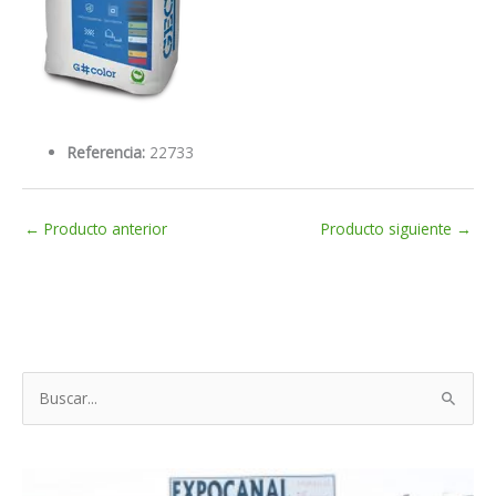
Referencia:
22733
←
Producto anterior
Producto siguiente
→
B
u
s
c