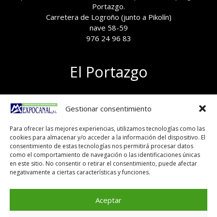
Portazgo.
Carretera de Logroño (junto a Pikolín)
nave 58-59
976 24 96 83
El Portazgo
Exposición de materiales
Gestionar consentimiento
Polígono el Portazgo, nave 59
50011 Zaragoza
Para ofrecer las mejores experiencias, utilizamos tecnologías como las
Tel 976 24 96 83
cookies para almacenar y/o acceder a la información del dispositivo. El
exposicion@expocanal.es
consentimiento de estas tecnologías nos permitirá procesar datos
como el comportamiento de navegación o las identificaciones únicas
en este sitio. No consentir o retirar el consentimiento, puede afectar
negativamente a ciertas características y funciones.
Aviso Legal
Política de cookies
Aceptar