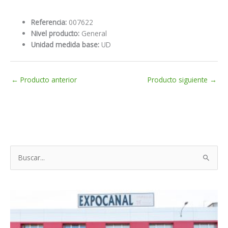
Referencia:
007622
Nivel producto:
General
Unidad medida base:
UD
←
Producto anterior
Producto siguiente
→
B
u
s
c
a
r