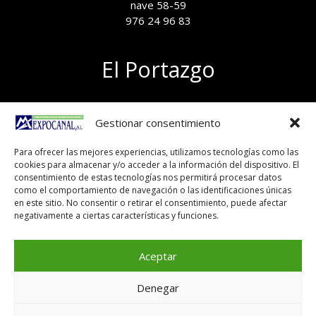
nave 58-59
976 24 96 83
El Portazgo
Exposición de materiales
Gestionar consentimiento
Polígono el Portazgo, nave 59
50011 Zaragoza
Para ofrecer las mejores experiencias, utilizamos tecnologías como las
Tel 976 24 96 83
cookies para almacenar y/o acceder a la información del dispositivo. El
exposicion@expocanal.es
consentimiento de estas tecnologías nos permitirá procesar datos
como el comportamiento de navegación o las identificaciones únicas
en este sitio. No consentir o retirar el consentimiento, puede afectar
negativamente a ciertas características y funciones.
Aviso Legal
Política de cookies
Aceptar
Denegar
Copyright © 2026