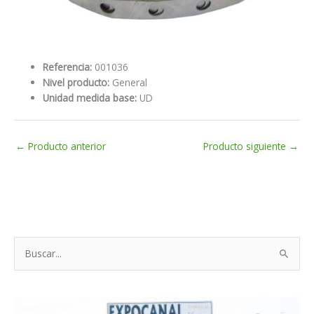
Referencia:
001036
Nivel producto:
General
Unidad medida base:
UD
←
Producto anterior
Producto siguiente
→
B
u
s
c