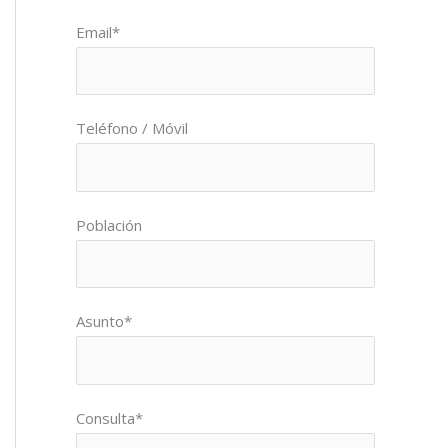
Por favor, deja este campo vacío.
Email*
Teléfono / Móvil
Población
Asunto*
Consulta*