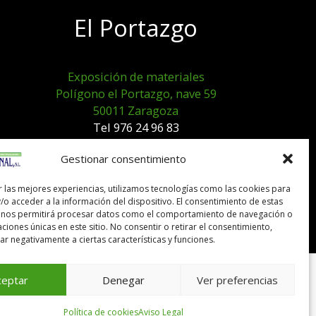
El Portazgo
Exposición de materiales
Polígono el Portazgo, nave 59
50011 Zaragoza
Tel 976 24 96 83
exposicion@expocanal.es
Gestionar consentimiento
r las mejores experiencias, utilizamos tecnologías como las cookies para
Aviso Legal
/o acceder a la información del dispositivo. El consentimiento de estas
Política de cookies
 nos permitirá procesar datos como el comportamiento de navegación o
caciones únicas en este sitio. No consentir o retirar el consentimiento,
r negativamente a ciertas características y funciones.
ceptar
Denegar
Ver preferencias
Política de cookies
Aviso Legal