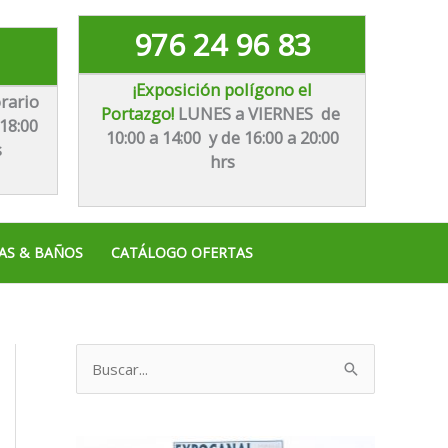
976 24 96 83
¡Exposición polígono el
rario
Portazgo!
LUNES a VIERNES de
18:00
10:00 a 14:00 y de 16:00 a 20:00
s
hrs
AS & BAÑOS
CATÁLOGO OFERTAS
B
u
s