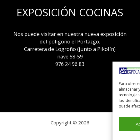
EXPOSICIÓN COCINAS
Nos puede visitar en nuestra nueva exposición
del polígono el Portazgo.
Carretera de Logroño (junto a Pikolín)
nave 58-59
976 24 96 83
Para ofrece
almacenar y
tecnologías
las identifi
puede afecta
Copyright © 2026
A