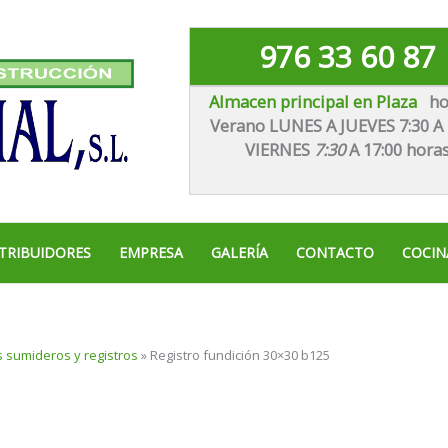
976 33 60 87
Almacen principal en Plaza
ho
Verano LUNES A JUEVES 7:30 A 
VIE
RNES
7:30
A 17:00 hora
TRIBUIDORES
EMPRESA
GALERÍA
CONTACTO
COCIN
 sumideros y registros
»
Registro fundición 30×30 b125