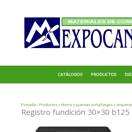
Ir
al
contenido
CATÁLOGOS
PRODUCTOS
DIS
Portada
»
Productos
»
Hierro y puertas cortafuegos
»
Arquetas
Registro fundición 30×30 b125