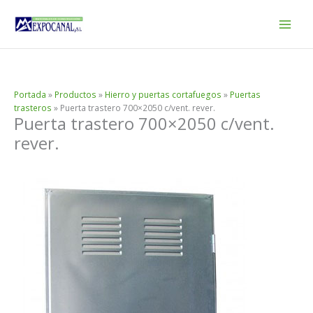
Ir
al
contenido
Portada
»
Productos
»
Hierro y puertas cortafuegos
»
Puertas
trasteros
»
Puerta trastero 700×2050 c/vent. rever.
Puerta trastero 700×2050 c/vent.
rever.