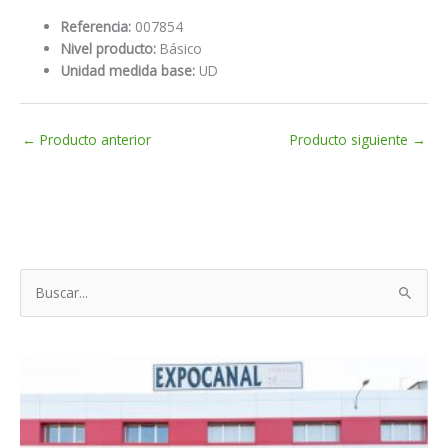
Referencia:
007854
Nivel producto:
Básico
Unidad medida base:
UD
←
Producto anterior
Producto siguiente
→
B
u
s
c
a
r
p