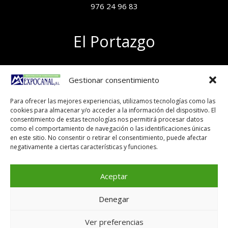
976 24 96 83
El Portazgo
Exposición de materiales
Gestionar consentimiento
Polígono el Portazgo, nave 59
50011 Zaragoza
Para ofrecer las mejores experiencias, utilizamos tecnologías como las
Tel 976 24 96 83
cookies para almacenar y/o acceder a la información del dispositivo. El
exposicion@expocanal.es
consentimiento de estas tecnologías nos permitirá procesar datos
como el comportamiento de navegación o las identificaciones únicas
en este sitio. No consentir o retirar el consentimiento, puede afectar
negativamente a ciertas características y funciones.
Aviso Legal
Política de cookies
Aceptar
Denegar
Copyright © 2026
Ver preferencias