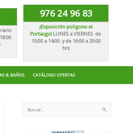
976 24 96 83
¡Exposición polígono el
rario
Portazgo!
LUNES a VIERNES de
18:00
10:00 a 14:00 y de 16:00 a 20:00
s
hrs
AS & BAÑOS
CATÁLOGO OFERTAS
B
u
s