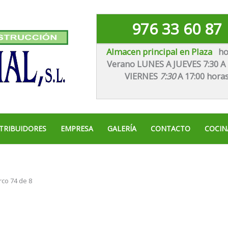
976 33 60 87
Almacen principal en Plaza
ho
Verano LUNES A JUEVES 7:30 A 
VIE
RNES
7:30
A 17:00 hora
TRIBUIDORES
EMPRESA
GALERÍA
CONTACTO
COCIN
rco 74 de 8