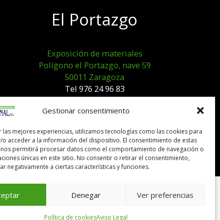
El Portazgo
Exposición de materiales
Polígono el Portazgo, nave 59
50011 Zaragoza
Tel 976 24 96 83
exposicion@expocanal.es
Gestionar consentimiento
r las mejores experiencias, utilizamos tecnologías como las cookies para
Aviso Legal
/o acceder a la información del dispositivo. El consentimiento de estas
Política de cookies
 nos permitirá procesar datos como el comportamiento de navegación o
caciones únicas en este sitio. No consentir o retirar el consentimiento,
r negativamente a ciertas características y funciones.
ceptar
Denegar
Ver preferencias
Política de cookies
Aviso Legal