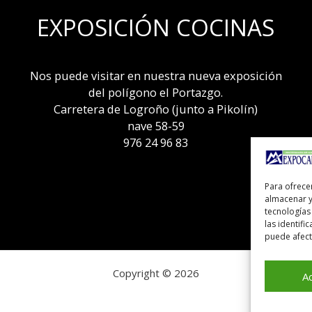
EXPOSICIÓN COCINAS
Nos puede visitar en nuestra nueva exposición
del polígono el Portazgo.
Carretera de Logroño (junto a Pikolín)
nave 58-59
976 24 96 83
Para ofrece
almacenar y
tecnologías
las identifi
puede afecta
Copyright © 2026
A