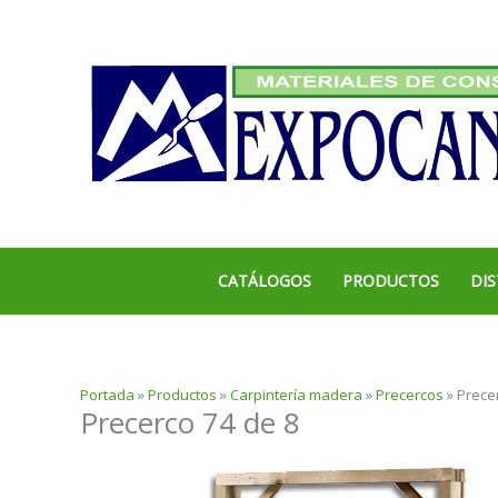
Ir
al
contenido
CATÁLOGOS
PRODUCTOS
DIS
Portada
»
Productos
»
Carpintería madera
»
Precercos
»
Prece
Precerco 74 de 8