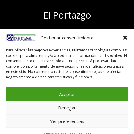
El Portazgo
Exposición de materiales
Gestionar consentimiento
Polígono el Portazgo, nave 59
50011 Zaragoza
Para ofrecer las mejores experiencias, utilizamos tecnologías como las
Tel 976 24 96 83
cookies para almacenar y/o acceder a la información del dispositivo. El
exposicion@expocanal.es
consentimiento de estas tecnologías nos permitirá procesar datos
como el comportamiento de navegación o las identificaciones únicas
en este sitio. No consentir o retirar el consentimiento, puede afectar
negativamente a ciertas características y funciones.
Aviso Legal
Política de cookies
Aceptar
Denegar
Copyright © 2026
Ver preferencias