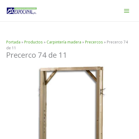
Ir
al
contenido
Portada
»
Productos
»
Carpintería madera
»
Precercos
»
Precerco 74
de 11
Precerco 74 de 11