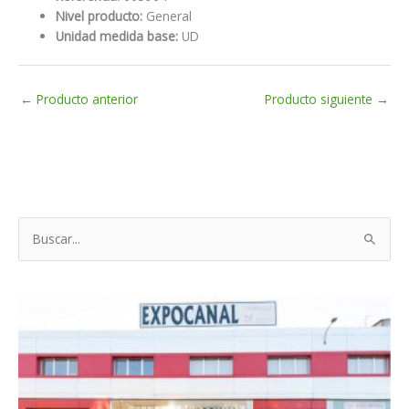
Nivel producto:
General
Unidad medida base:
UD
←
Producto anterior
Producto siguiente
→
B
u
s
c
a
r
p
o