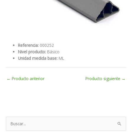
Referencia:
000252
Nivel producto:
Básico
Unidad medida base:
ML
←
Producto anterior
Producto siguiente
→
B
u