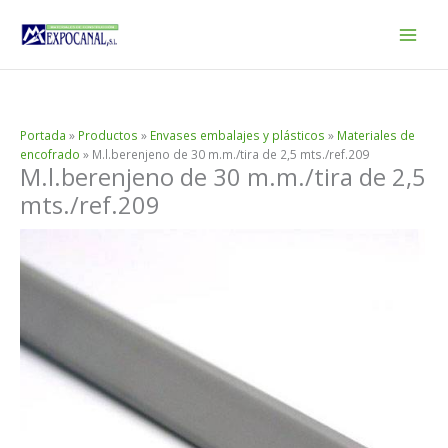
Ir
al
contenido
Portada
»
Productos
»
Envases embalajes y plásticos
»
Materiales de
encofrado
»
M.l.berenjeno de 30 m.m./tira de 2,5 mts./ref.209
M.l.berenjeno de 30 m.m./tira de 2,5
mts./ref.209