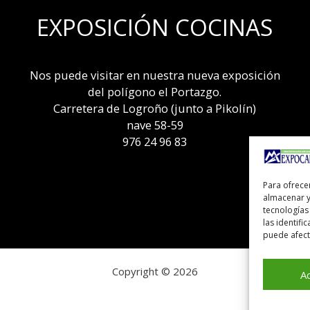
EXPOSICIÓN COCINAS
Nos puede visitar en nuestra nueva exposición
del polígono el Portazgo.
Carretera de Logroño (junto a Pikolín)
nave 58-59
976 24 96 83
Para ofrece
almacenar y
tecnologías
las identifi
puede afecta
Copyright © 2026
A