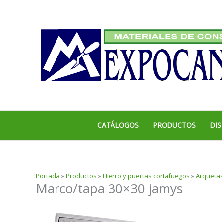
Ir
al
contenido
CATÁLOGOS
PRODUCTOS
DIS
Portada
»
Productos
»
Hierro y puertas cortafuegos
»
Arquetas
Marco/tapa 30×30 jamys