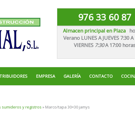
976 33 60 87
Almacen principal en Plaza
ho
Verano LUNES A JUEVES 7:30 A 
VIE
RNES
7:30
A 17:00 hora
TRIBUIDORES
EMPRESA
GALERÍA
CONTACTO
COCIN
 sumideros y registros
»
Marco/tapa 30×30 jamys