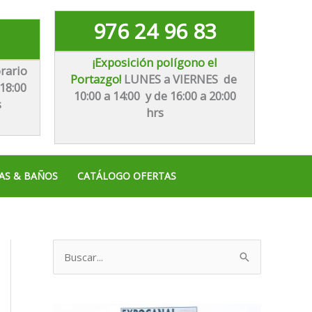
976 24 96 83
¡Exposición polígono el
rario
Portazgo!
LUNES a VIERNES de
18:00
10:00 a 14:00 y de 16:00 a 20:00
s
hrs
AS & BAÑOS
CATÁLOGO OFERTAS
B
u
s