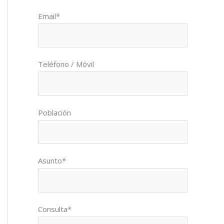
Por favor, deja este campo vacío.
Email*
Teléfono / Móvil
Población
Asunto*
Consulta*