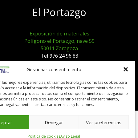
El Portazgo
Exposición de materiales
Polígono el Portazgo, nave 59
50011 Zaragoza
Tel 976 24 96 83
exposicion@expocanal.es
Gestionar consentimiento
r las mejores experiencias, utilizamos tecnologías como las cookies para
Aviso Legal
/o acceder a la información del dispositivo. El consentimiento de estas
Política de cookies
 nos permitirá procesar datos como el comportamiento de navegación o
caciones únicas en este sitio. No consentir o retirar el consentimiento,
r negativamente a ciertas características y funciones.
ceptar
Denegar
Ver preferencias
Política de cookies
Aviso Legal