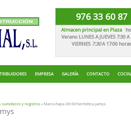
976 33 60 87
Almacen principal en Plaza
ho
Verano LUNES A JUEVES 7:30 A 
VIE
RNES
7:30
A 17:00 hora
TRIBUIDORES
EMPRESA
GALERÍA
CONTACTO
COCIN
 sumideros y registros
»
Marco/tapa 30×30 hermética jamys
amys