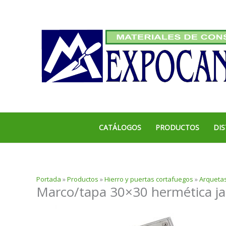
Ir
al
contenido
CATÁLOGOS
PRODUCTOS
DIS
Portada
»
Productos
»
Hierro y puertas cortafuegos
»
Arquetas
Marco/tapa 30×30 hermética j