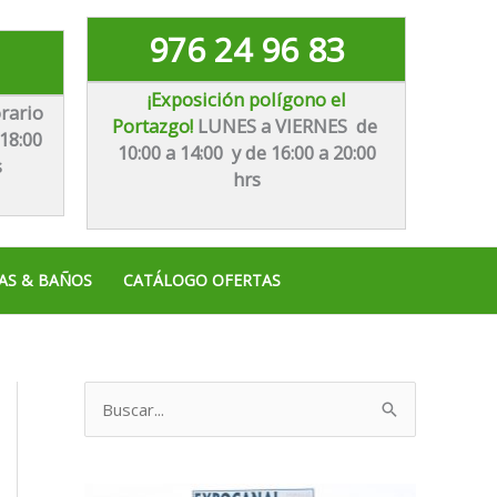
976 24 96 83
¡Exposición polígono el
rario
Portazgo!
LUNES a VIERNES de
18:00
10:00 a 14:00 y de 16:00 a 20:00
s
hrs
AS & BAÑOS
CATÁLOGO OFERTAS
B
u
s