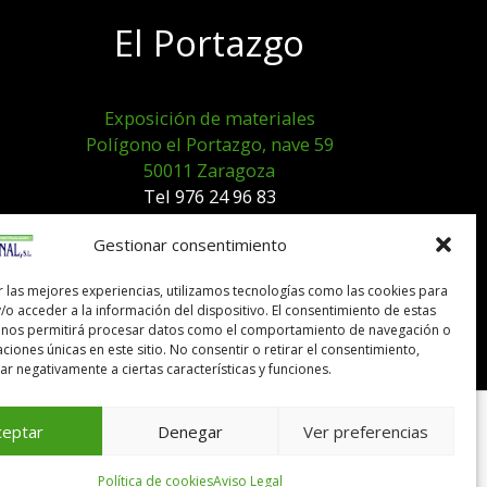
El Portazgo
Exposición de materiales
Polígono el Portazgo, nave 59
50011 Zaragoza
Tel 976 24 96 83
exposicion@expocanal.es
Gestionar consentimiento
r las mejores experiencias, utilizamos tecnologías como las cookies para
Aviso Legal
/o acceder a la información del dispositivo. El consentimiento de estas
Política de cookies
 nos permitirá procesar datos como el comportamiento de navegación o
caciones únicas en este sitio. No consentir o retirar el consentimiento,
r negativamente a ciertas características y funciones.
ceptar
Denegar
Ver preferencias
Política de cookies
Aviso Legal