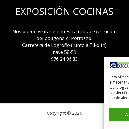
EXPOSICIÓN COCINAS
Nos puede visitar en nuestra nueva exposición
del polígono el Portazgo.
Carretera de Logroño (junto a Pikolín)
nave 58-59
976 24 96 83
Para ofrece
almacenar y
tecnologías
las identifi
puede afecta
Copyright © 2026
A