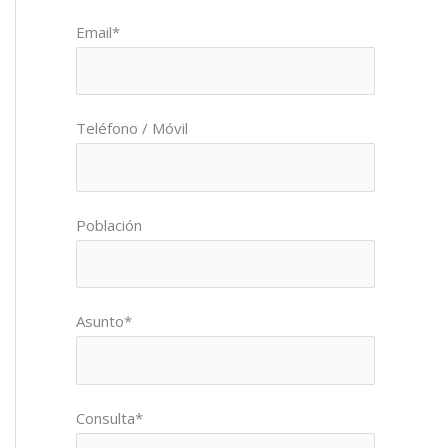
Por favor, deja este campo vacío.
Email*
Teléfono / Móvil
Población
Asunto*
Consulta*