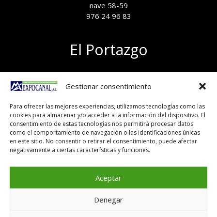
nave 58-59
976 24 96 83
El Portazgo
Exposición de materiales
Gestionar consentimiento
Polígono el Portazgo, nave 59
50011 Zaragoza
Para ofrecer las mejores experiencias, utilizamos tecnologías como las
Tel 976 24 96 83
cookies para almacenar y/o acceder a la información del dispositivo. El
exposicion@expocanal.es
consentimiento de estas tecnologías nos permitirá procesar datos
como el comportamiento de navegación o las identificaciones únicas
en este sitio. No consentir o retirar el consentimiento, puede afectar
negativamente a ciertas características y funciones.
Aviso Legal
Política de cookies
Aceptar
Denegar
Copyright © 2026