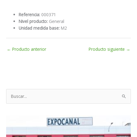
Referencia:
000371
Nivel producto:
General
Unidad medida base:
M2
←
Producto anterior
Producto siguiente
→
B
u
s
c
a
r