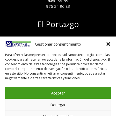
nave 58-59
976 24 96 83
El Portazgo
Exposición de materiales
Gestionar consentimiento
Polígono el Portazgo, nave 59
50011 Zaragoza
Para ofrecer las mejores experiencias, utilizamos tecnologías como las
Tel 976 24 96 83
cookies para almacenar y/o acceder a la información del dispositivo. El
exposicion@expocanal.es
consentimiento de estas tecnologías nos permitirá procesar datos
como el comportamiento de navegación o las identificaciones únicas
en este sitio. No consentir o retirar el consentimiento, puede afectar
negativamente a ciertas características y funciones.
Aviso Legal
Política de cookies
Aceptar
Denegar
Copyright © 2026