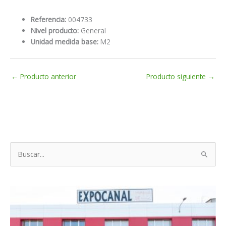
Referencia:
004733
Nivel producto:
General
Unidad medida base:
M2
←
Producto anterior
Producto siguiente
→
B
u
s
c
a
r