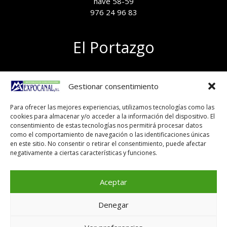
nave 58-59
976 24 96 83
El Portazgo
Exposición de materiales
Gestionar consentimiento
Polígono el Portazgo, nave 59
50011 Zaragoza
Para ofrecer las mejores experiencias, utilizamos tecnologías como las
Tel 976 24 96 83
cookies para almacenar y/o acceder a la información del dispositivo. El
exposicion@expocanal.es
consentimiento de estas tecnologías nos permitirá procesar datos
como el comportamiento de navegación o las identificaciones únicas
en este sitio. No consentir o retirar el consentimiento, puede afectar
negativamente a ciertas características y funciones.
Aviso Legal
Política de cookies
Aceptar
Denegar
Copyright © 2026