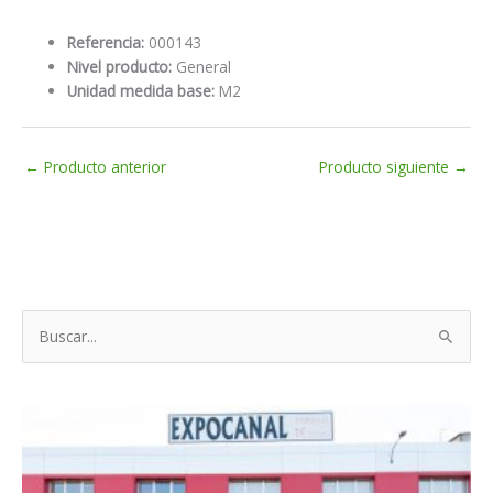
Referencia:
000143
Nivel producto:
General
Unidad medida base:
M2
←
Producto anterior
Producto siguiente
→
B
u
s
c
a
r