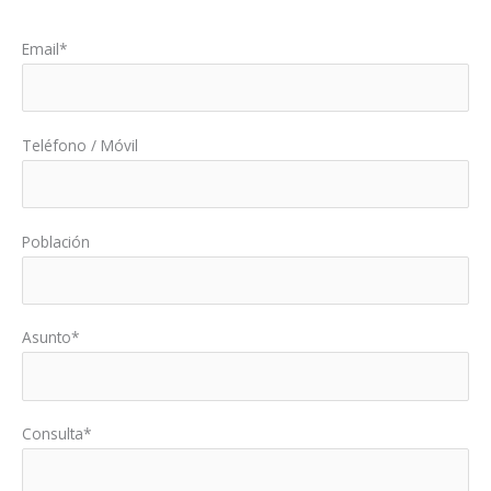
Por favor, deja este campo vacío.
Email*
Teléfono / Móvil
Población
Asunto*
Consulta*