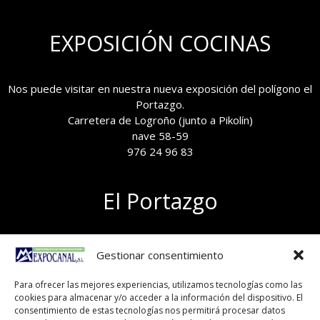
EXPOSICIÓN COCINAS
Nos puede visitar en nuestra nueva exposición del polígono el
Portazgo.
Carretera de Logroño (junto a Pikolín)
nave 58-59
976 24 96 83
El Portazgo
Exposición de materiales
Gestionar consentimiento
Polígono el Portazgo, nave 59
50011 Zaragoza
Para ofrecer las mejores experiencias, utilizamos tecnologías como las
Tel 976 24 96 83
cookies para almacenar y/o acceder a la información del dispositivo. El
exposicion@expocanal.es
consentimiento de estas tecnologías nos permitirá procesar datos