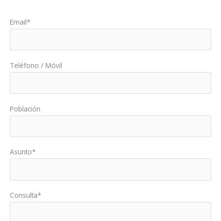
Por favor, deja este campo vacío.
Email*
Teléfono / Móvil
Población
Asunto*
Consulta*