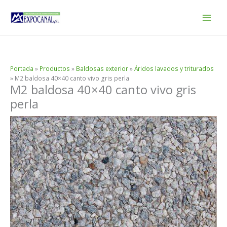
Ir
al
contenido
Portada
»
Productos
»
Baldosas exterior
»
Áridos lavados y triturados
»
M2 baldosa 40×40 canto vivo gris perla
M2 baldosa 40×40 canto vivo gris
perla