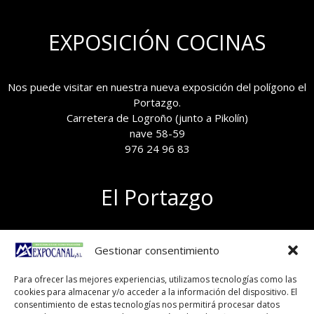
EXPOSICIÓN COCINAS
Nos puede visitar en nuestra nueva exposición del polígono el
Portazgo.
Carretera de Logroño (junto a Pikolín)
nave 58-59
976 24 96 83
El Portazgo
Exposición de materiales
Gestionar consentimiento
Polígono el Portazgo, nave 59
50011 Zaragoza
Para ofrecer las mejores experiencias, utilizamos tecnologías como las
Tel 976 24 96 83
cookies para almacenar y/o acceder a la información del dispositivo. El
exposicion@expocanal.es
consentimiento de estas tecnologías nos permitirá procesar datos